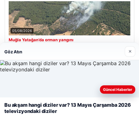
05/08/2026
Muğla Yatağan’da orman yangını
×
Göz Atın
Son Eklenen Firmalar
Web sitemizi nasıl kullandığınızı daha iyi anlayabilmek,
Güncel Haberler
deneyiminizi kişiselleştirmek ve geliştirmek amacıyla çerezler
kullanıyoruz.
Çerez Politikamız
Bu akşam hangi diziler var? 13 Mayıs Çarşamba 2026
televizyondaki diziler
Reddet
Kabul Et