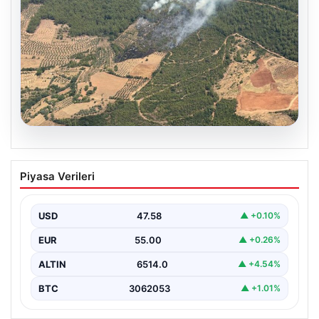
05.08.2026
Muğla Yatağan’da orman yangını
Piyasa Verileri
{ "title": "Muğla Yatağan'da Orman Yangını Kontrol
Altında", "content": "Muğla'nın Yatağan ilçesinde
görülen orman…
USD
47.58
▲ +0.10%
EUR
55.00
▲ +0.26%
ALTIN
6514.0
▲ +4.54%
BTC
3062053
▲ +1.01%