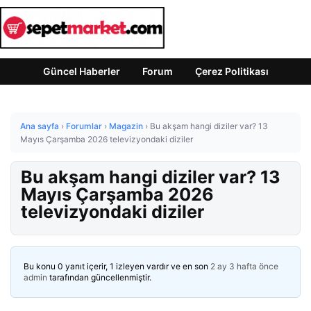
Güncel Haberler
Forum
Çerez Politikası
Ana sayfa
›
Forumlar
›
Magazin
›
Bu akşam hangi diziler var? 13
Mayıs Çarşamba 2026 televizyondaki diziler
Bu akşam hangi diziler var? 13
Mayıs Çarşamba 2026
televizyondaki diziler
Bu konu 0 yanıt içerir, 1 izleyen vardır ve en son
2 ay 3 hafta önce
admin
tarafından güncellenmiştir.