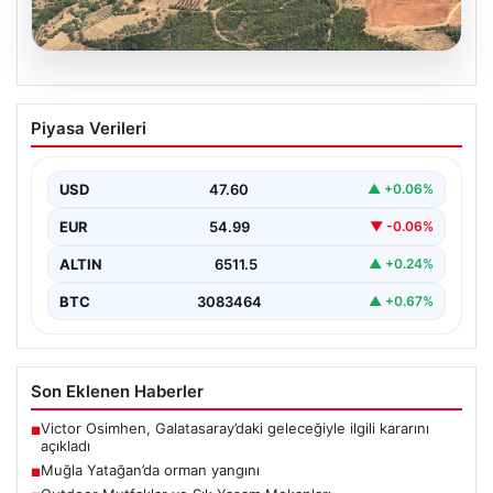
05.08.2026
Muğla Yatağan’da orman yangını
Piyasa Verileri
{ "title": "Muğla Yatağan'da Orman Yangını Kontrol
Altında", "content": "Muğla'nın Yatağan ilçesinde
görülen orman…
USD
47.60
▲ +0.06%
EUR
54.99
▼ -0.06%
ALTIN
6511.5
▲ +0.24%
BTC
3083464
▲ +0.67%
Son Eklenen Haberler
Victor Osimhen, Galatasaray’daki geleceğiyle ilgili kararını
■
açıkladı
Muğla Yatağan’da orman yangını
■