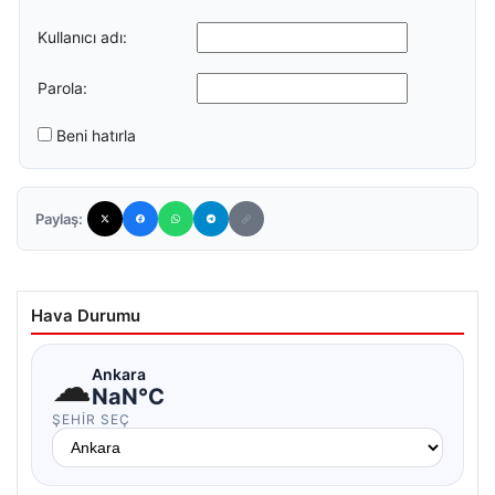
Kullanıcı adı:
Parola:
Beni hatırla
Paylaş:
Hava Durumu
☁
Ankara
NaN°C
ŞEHIR SEÇ