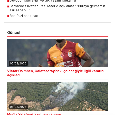
Outdoor Mutfaklar ve Şık Yaşam Mekanları
■
Bernardo Silva’dan Real Madrid açıklaması: ‘Buraya gelmemin
■
asıl sebebi…’
Fed faizi sabit tuttu
■
Güncel
05/08/2026
Victor Osimhen, Galatasaray’daki geleceğiyle ilgili kararını
açıkladı
05/08/2026
Muğla Yatağan’da orman yangını