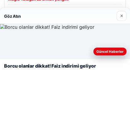
×
Göz Atın
Son Eklenen Firmalar
Enes Kaplan Avukatlık Bürosu
28/04/2026
Web sitemizi nasıl kullandığınızı daha iyi anlayabilmek,
deneyiminizi kişiselleştirmek ve geliştirmek amacıyla çerezler
Güncel Haberler
kullanıyoruz.
Çerez Politikamız
Borcu olanlar dikkat! Faiz indirimi geliyor
Reddet
Kabul Et
© 2026 Sepet Market | Haber – Alışveriş & Moda
betcio