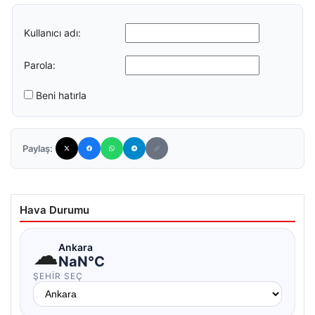
Kullanıcı adı:
Parola:
Beni hatırla
Paylaş:
Hava Durumu
☁
Ankara
NaN°C
ŞEHIR SEÇ