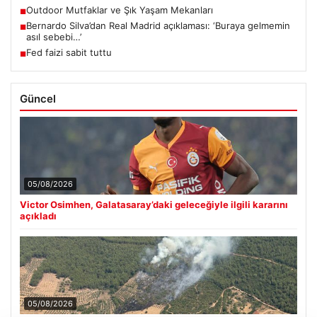
Outdoor Mutfaklar ve Şık Yaşam Mekanları
■
Bernardo Silva’dan Real Madrid açıklaması: ‘Buraya gelmemin
■
asıl sebebi…’
Fed faizi sabit tuttu
■
Güncel
05/08/2026
Victor Osimhen, Galatasaray’daki geleceğiyle ilgili kararını
açıkladı
05/08/2026