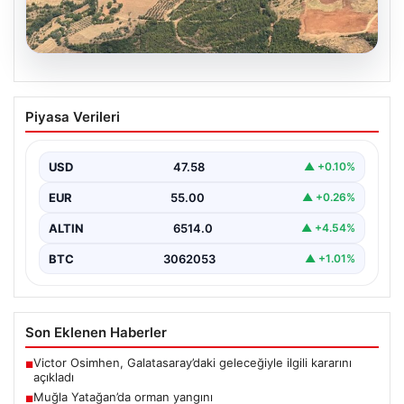
05.08.2026
Muğla Yatağan’da orman yangını
Piyasa Verileri
{ "title": "Muğla Yatağan'da Orman Yangını Kontrol
Altında", "content": "Muğla'nın Yatağan ilçesinde
görülen orman…
USD
47.58
▲ +0.10%
EUR
55.00
▲ +0.26%
ALTIN
6514.0
▲ +4.54%
BTC
3062053
▲ +1.01%
Son Eklenen Haberler
Victor Osimhen, Galatasaray’daki geleceğiyle ilgili kararını
■
açıkladı
Muğla Yatağan’da orman yangını
■