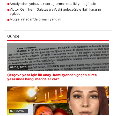
Antalya’daki yolsuzluk soruşturmasında iki yeni gözaltı
■
Victor Osimhen, Galatasaray’daki geleceğiyle ilgili kararını
■
açıkladı
Muğla Yatağan’da orman yangını
■
Güncel
08/08/2026
Çerçeve yasa için ilk onay. Komisyondan geçen süreç
yasasında hangi maddeler var?
07/08/2026