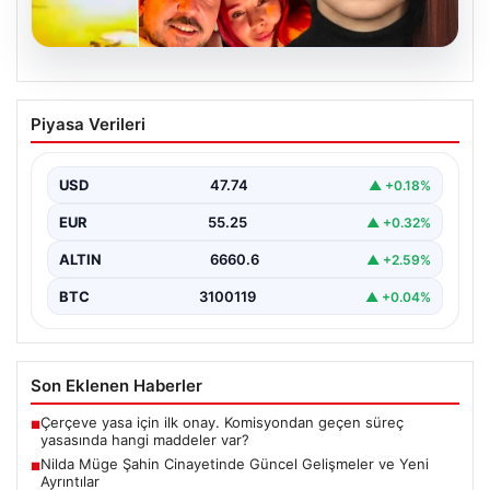
07.08.2026
Nilda Müge Şahin Cinayetinde Güncel
Piyasa Verileri
Gelişmeler ve Yeni Ayrıntılar
İstanbul'un Şişli ilçesinde meydana gelen ve genç bir
kadının hayatını kaybetmesine neden olan trajik…
USD
47.74
▲ +0.18%
EUR
55.25
▲ +0.32%
ALTIN
6660.6
▲ +2.59%
BTC
3100119
▲ +0.04%
Son Eklenen Haberler
Çerçeve yasa için ilk onay. Komisyondan geçen süreç
■
yasasında hangi maddeler var?
Nilda Müge Şahin Cinayetinde Güncel Gelişmeler ve Yeni
■
Ayrıntılar