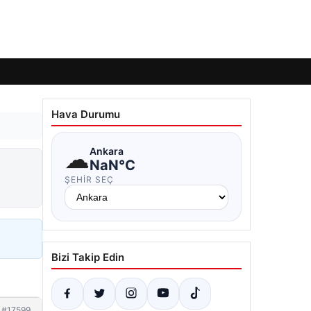
Hava Durumu
☁
Ankara
NaN°C
ŞEHIR SEÇ
Bizi Takip Edin
#17599