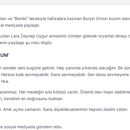
ından ve “Bambi” lakabıyla hafızalara kazınan Burçin Orhon kızının dan
yal medyada paylaştı.
kızları Lara Zeynep Uygur annesinin izinden giderek oryantal olmayı t
larını paylaşıp şu notu düştü:
RUM’
m seneler seni bugüne getirdi. Hep yanında yörende olacağım. Bir sü
r. Herkes bale sevmeyebilir. Dans sevmeyebilir. Sen dansı sevmeyene
 tıka.
azanmaz. Her mesleğin iyisi kötüsü vardır. Önemli olan insan olabilme
an, kendinin en doğrusunu bulman.
n. Artık uçma zamanın. Sana diyebileceklerimin hepsini dedim zaten.
rede sosyal medyada gündem oldu.