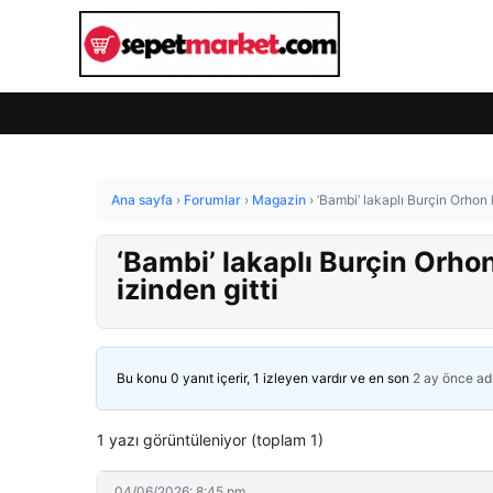
Ana sayfa
›
Forumlar
›
Magazin
›
‘Bambi’ lakaplı Burçin Orhon 
‘Bambi’ lakaplı Burçin Orho
izinden gitti
Bu konu 0 yanıt içerir, 1 izleyen vardır ve en son
2 ay önce
ad
1 yazı görüntüleniyor (toplam 1)
04/06/2026: 8:45 pm