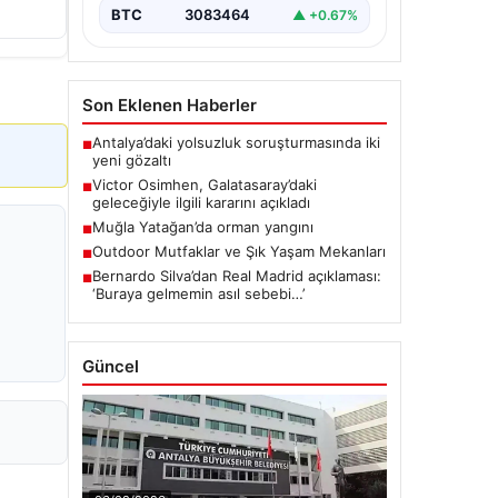
BTC
3083464
▲ +0.67%
Son Eklenen Haberler
Antalya’daki yolsuzluk soruşturmasında iki
■
yeni gözaltı
Victor Osimhen, Galatasaray’daki
■
geleceğiyle ilgili kararını açıkladı
Muğla Yatağan’da orman yangını
■
Outdoor Mutfaklar ve Şık Yaşam Mekanları
■
Bernardo Silva’dan Real Madrid açıklaması:
■
‘Buraya gelmemin asıl sebebi…’
Güncel