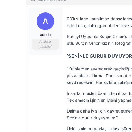
90’lı yılların unutulmaz dansçılar
A
ederken çekilen görüntülerini sos
admin
Süheyl Uygur ile Burçin Orhon’un 
Anahtar
etti. Burçin Orhon kızının fotoğraf
yönetici
‘SENİNLE GURUR DUYUYO
“Kulislerden seyrederek geçirdiği
yazacaklar aldırma. Dans sanattı
sevdireceksin. Hadsizlere kulağını
İnsanlar meslek üzerinden itibar k
Tek amacın işinin en iyisini yapm
Daima daha iyisi için gayret etme
Seninle gurur duyuyorum.”
Ünlü ismin bu paylaşımı kısa sü