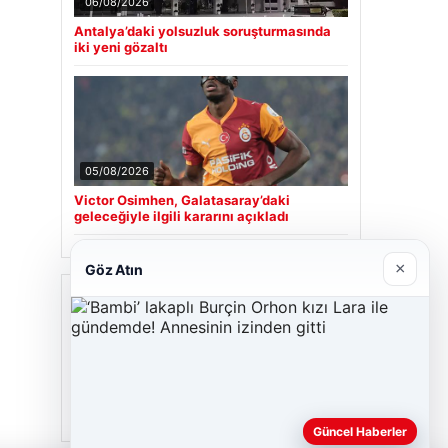
06/08/2026
Antalya’daki yolsuzluk soruşturmasında
iki yeni gözaltı
05/08/2026
Victor Osimhen, Galatasaray’daki
geleceğiyle ilgili kararını açıkladı
×
Göz Atın
Son Eklenen Firmalar
Hastaş Beton
26/05/2026
Güncel Haberler