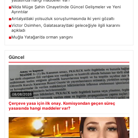
yasasında hangi maddeler var?
Nilda Müge Şahin Cinayetinde Güncel Gelişmeler ve Yeni
■
Ayrıntılar
Antalya’daki yolsuzluk soruşturmasında iki yeni gözaltı
■
Victor Osimhen, Galatasaray’daki geleceğiyle ilgili kararını
■
açıkladı
Muğla Yatağan’da orman yangını
■
Güncel
08/08/2026
Çerçeve yasa için ilk onay. Komisyondan geçen süreç
yasasında hangi maddeler var?