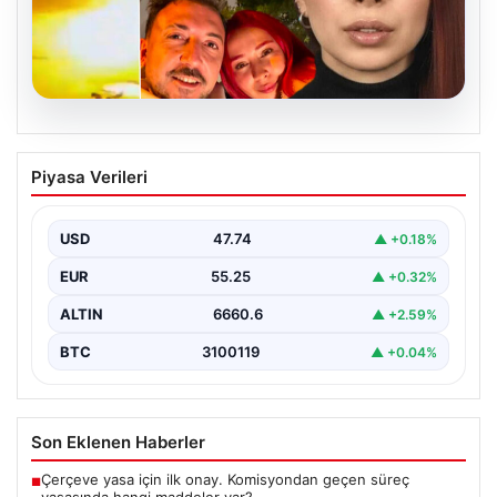
07.08.2026
Nilda Müge Şahin Cinayetinde Güncel
Piyasa Verileri
Gelişmeler ve Yeni Ayrıntılar
İstanbul'un Şişli ilçesinde meydana gelen ve genç bir
kadının hayatını kaybetmesine neden olan trajik…
USD
47.74
▲ +0.18%
EUR
55.25
▲ +0.32%
ALTIN
6660.6
▲ +2.59%
BTC
3100119
▲ +0.04%
Son Eklenen Haberler
Çerçeve yasa için ilk onay. Komisyondan geçen süreç
■