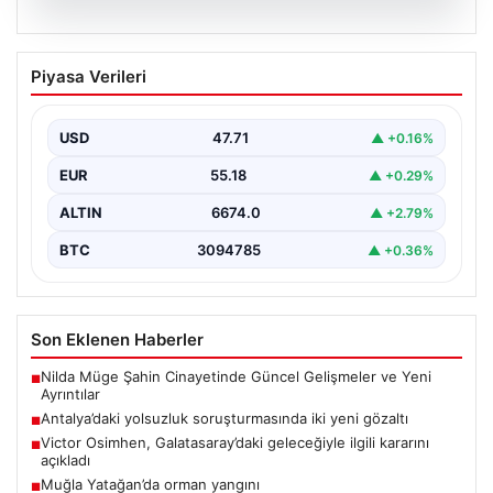
06.08.2026
Antalya’daki yolsuzluk soruşturmasında
Piyasa Verileri
iki yeni gözaltı
{ "title": "Antalya'daki Yolsuzluk Soruşturmasında İki
Yeni Gözaltı İşlemi", "content": "Antalya Büyükşehir
USD
47.71
▲ +0.16%
Belediyesi'ne yönelik…
EUR
55.18
▲ +0.29%
ALTIN
6674.0
▲ +2.79%
BTC
3094785
▲ +0.36%
Son Eklenen Haberler
Nilda Müge Şahin Cinayetinde Güncel Gelişmeler ve Yeni
■
Ayrıntılar
Antalya’daki yolsuzluk soruşturmasında iki yeni gözaltı
■
Victor Osimhen, Galatasaray’daki geleceğiyle ilgili kararını
■
açıkladı
Muğla Yatağan’da orman yangını
■