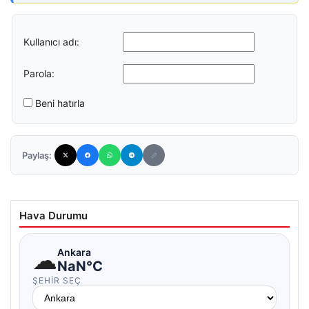
Kullanıcı adı:
Parola:
Beni hatırla
Paylaş:
Hava Durumu
☁
Ankara
NaN°C
ŞEHIR SEÇ