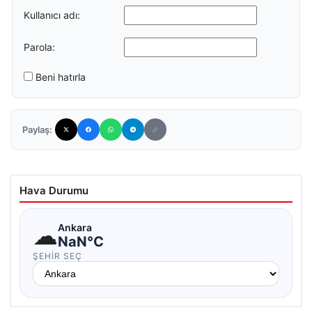
Kullanıcı adı:
Parola:
Beni hatırla
Paylaş:
Hava Durumu
☁
Ankara
NaN°C
ŞEHIR SEÇ