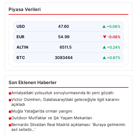
Victor Osimhen, Galatasaray’daki
Piyasa Verileri
geleceğiyle ilgili kararını açıkladı
Galatasaray'ın yıldız forveti Victor Osimhen, son
dönemde gösterdiği etkileyici performansla Avrupa'nın
USD
47.60
▲ +0.06%
önde gelen kulüplerinin…
EUR
54.99
▼ -0.06%
ALTIN
6511.5
▲ +0.24%
BTC
3083464
▲ +0.67%
Son Eklenen Haberler
Antalya’daki yolsuzluk soruşturmasında iki yeni gözaltı
■
Victor Osimhen, Galatasaray’daki geleceğiyle ilgili kararını
■
açıkladı
Muğla Yatağan’da orman yangını
■
Outdoor Mutfaklar ve Şık Yaşam Mekanları
■
Bernardo Silva’dan Real Madrid açıklaması: ‘Buraya gelmemin
■
asıl sebebi…’