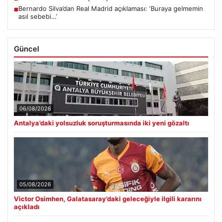
Bernardo Silva’dan Real Madrid açıklaması: ‘Buraya gelmemin
■
asıl sebebi…’
Güncel
06/08/2026
Antalya’daki yolsuzluk soruşturmasında iki yeni gözaltı
05/08/2026
Victor Osimhen, Galatasaray’daki geleceğiyle ilgili kararını
açıkladı