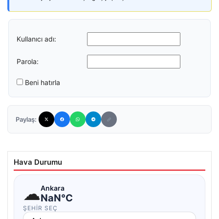
Kullanıcı adı:
Parola:
Beni hatırla
Paylaş:
Hava Durumu
☁
Ankara
NaN°C
ŞEHIR SEÇ