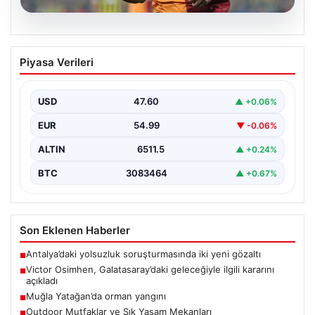
05.08.2026
Victor Osimhen, Galatasaray’daki
Piyasa Verileri
geleceğiyle ilgili kararını açıkladı
Galatasaray'ın yıldız forveti Victor Osimhen, son
dönemde gösterdiği etkileyici performansla Avrupa'nın
USD
47.60
▲ +0.06%
önde gelen kulüplerinin…
EUR
54.99
▼ -0.06%
ALTIN
6511.5
▲ +0.24%
BTC
3083464
▲ +0.67%
Son Eklenen Haberler
Antalya’daki yolsuzluk soruşturmasında iki yeni gözaltı
■
Victor Osimhen, Galatasaray’daki geleceğiyle ilgili kararını
■
açıkladı
Muğla Yatağan’da orman yangını
■
Outdoor Mutfaklar ve Şık Yaşam Mekanları
■