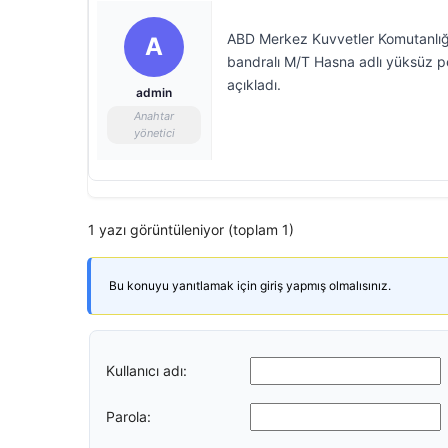
ABD Merkez Kuvvetler Komutanlığı
A
bandralı M/T Hasna adlı yüksüz pe
açıkladı.
admin
Anahtar
yönetici
1 yazı görüntüleniyor (toplam 1)
Bu konuyu yanıtlamak için giriş yapmış olmalısınız.
Kullanıcı adı:
Parola: