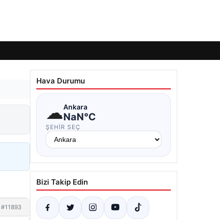
Hava Durumu
☁
Ankara
NaN°C
ŞEHIR SEÇ
Bizi Takip Edin
#11893