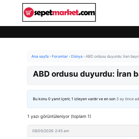
Ana sayfa
›
Forumlar
›
Dünya
›
ABD ordusu duyurdu: İran bayrak
ABD ordusu duyurdu: İran ba
Bu konu 0 yanıt içerir, 1 izleyen vardır ve en son
3 ay önce
ad
1 yazı görüntüleniyor (toplam 1)
08/05/2026: 2:45 am