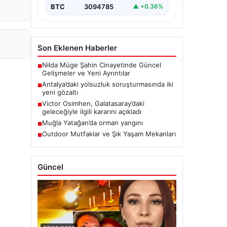
BTC
3094785
▲ +0.36%
Son Eklenen Haberler
Nilda Müge Şahin Cinayetinde Güncel
■
Gelişmeler ve Yeni Ayrıntılar
Antalya’daki yolsuzluk soruşturmasında iki
■
yeni gözaltı
Victor Osimhen, Galatasaray’daki
■
geleceğiyle ilgili kararını açıkladı
Muğla Yatağan’da orman yangını
■
Outdoor Mutfaklar ve Şık Yaşam Mekanları
■
Güncel