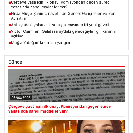
Çerçeve yasa için ilk onay. Komisyondan geçen süreç
■
yasasında hangi maddeler var?
Nilda Müge Şahin Cinayetinde Güncel Gelişmeler ve Yeni
■
Ayrıntılar
Antalya’daki yolsuzluk soruşturmasında iki yeni gözaltı
■
Victor Osimhen, Galatasaray’daki geleceğiyle ilgili kararını
■
açıkladı
Muğla Yatağan’da orman yangını
■
Güncel
08/08/2026
Çerçeve yasa için ilk onay. Komisyondan geçen süreç
yasasında hangi maddeler var?