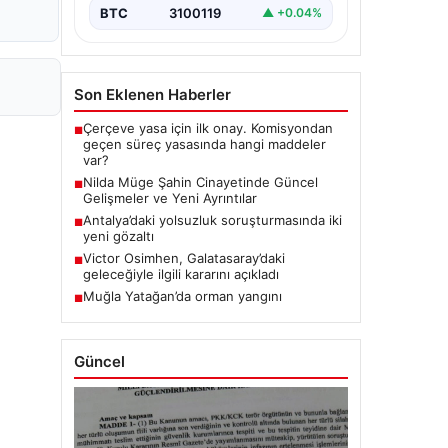
BTC
3100119
▲ +0.04%
Son Eklenen Haberler
Çerçeve yasa için ilk onay. Komisyondan
■
geçen süreç yasasında hangi maddeler
var?
Nilda Müge Şahin Cinayetinde Güncel
■
Gelişmeler ve Yeni Ayrıntılar
Antalya’daki yolsuzluk soruşturmasında iki
■
yeni gözaltı
Victor Osimhen, Galatasaray’daki
■
geleceğiyle ilgili kararını açıkladı
Muğla Yatağan’da orman yangını
■
Güncel