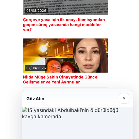
08/08/2026
Çerçeve yasa için ilk onay. Komisyondan
geçen süreç yasasında hangi maddeler
var?
07/08/2026
Nilda Müge Şahin Cinayetinde Güncel
Gelişmeler ve Yeni Ayrıntılar
×
Göz Atın
Son Eklenen Firmalar