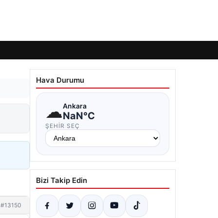
Hava Durumu
☁
Ankara
NaN°C
ŞEHIR SEÇ
Bizi Takip Edin
#13150