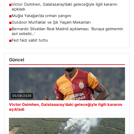
Victor Osimhen, Galatasaray’daki geleceğiyle ilgili kararını
■
açıkladı
Muğla Yatağan’da orman yangını
■
Outdoor Mutfaklar ve Şık Yaşam Mekanları
■
Bernardo Silva’dan Real Madrid açıklaması: ‘Buraya gelmemin
■
asıl sebebi…’
Fed faizi sabit tuttu
■
Güncel
05/08/2026
Victor Osimhen, Galatasaray’daki geleceğiyle ilgili kararını
açıkladı