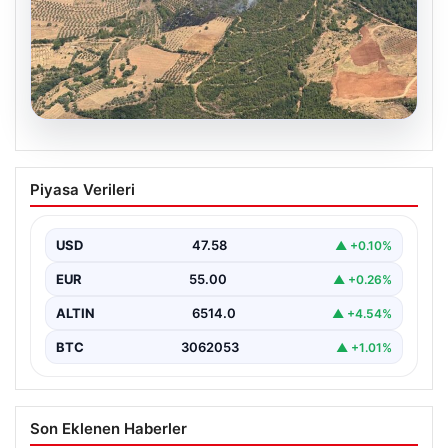
05.08.2026
Muğla Yatağan’da orman yangını
Piyasa Verileri
{ “title”: “Muğla Yatağan’da Orman Yangını Kontrol
Altında”, “content”: “ Muğla’nın Yatağan ilçesinde
görülen…
USD
47.58
▲ +0.10%
EUR
55.00
▲ +0.26%
ALTIN
6514.0
▲ +4.54%
BTC
3062053
▲ +1.01%
Son Eklenen Haberler