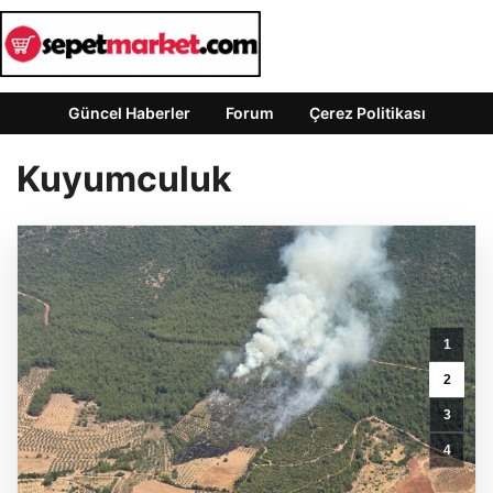
Güncel Haberler
Forum
Çerez Politikası
Kuyumculuk
1
2
3
4