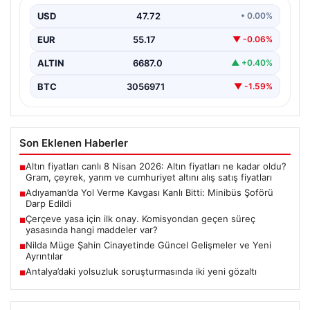
Adıyaman kent merkezinde yaşanan üzücü olayda, iki
şahıs arasında yol verme meselesi yüzünden çıkan…
USD
47.72
• 0.00%
EUR
55.17
▼ -0.06%
ALTIN
6687.0
▲ +0.40%
BTC
3056971
▼ -1.59%
Son Eklenen Haberler
Altın fiyatları canlı 8 Nisan 2026: Altın fiyatları ne kadar oldu?
■
Gram, çeyrek, yarım ve cumhuriyet altını alış satış fiyatları
Adıyaman’da Yol Verme Kavgası Kanlı Bitti: Minibüs Şoförü
■
Darp Edildi
Çerçeve yasa için ilk onay. Komisyondan geçen süreç
■
yasasında hangi maddeler var?
Nilda Müge Şahin Cinayetinde Güncel Gelişmeler ve Yeni
■
Ayrıntılar
Antalya’daki yolsuzluk soruşturmasında iki yeni gözaltı
■