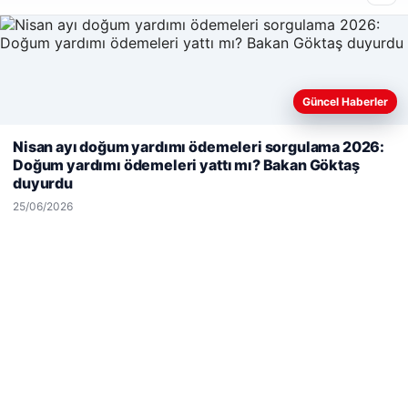
Enes Kaplan Avukatlık Bürosu
28/04/2026
Güncel Haberler
Web sitemizi nasıl kullandığınızı daha iyi anlayabilmek,
Nisan ayı doğum yardımı ödemeleri sorgulama 2026:
deneyiminizi kişiselleştirmek ve geliştirmek amacıyla çerezler
Doğum yardımı ödemeleri yattı mı? Bakan Göktaş
kullanıyoruz.
Çerez Politikamız
duyurdu
Reddet
Kabul Et
© 2026 Sepet Market | Haber – Alışveriş & Moda
25/06/2026
cio
ziantep escort
ziantep escort
ziantep escort
ziantep escort
ziantep escort