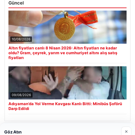
Güncel
10/08/2026
Altın fiyatları canlı 8 Nisan 2026: Altın fiyatları ne kadar
oldu? Gram, çeyrek, yarım ve cumhuriyet altını alış satış
fiyatları
09/08/2026
Adıyaman’da Yol Verme Kavgası Kanlı Bitti: Minibüs Şoförü
Darp Edildi
×
Göz Atın
Son Eklenen Firmalar