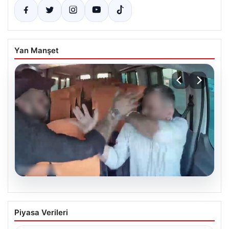
Yan Manşet
09.08.2026
Adıyaman’da Yol Verme Kavgası Kanlı
Piyasa Verileri
Bitti: Minibüs Şoförü Darp Edildi