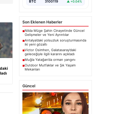
BTC
3100119
▲ +0.04%
Son Eklenen Haberler
Nilda Müge Şahin Cinayetinde Güncel
■
Gelişmeler ve Yeni Ayrıntılar
Antalya’daki yolsuzluk soruşturmasında
■
iki yeni gözaltı
Victor Osimhen, Galatasaray’daki
■
geleceğiyle ilgili kararını açıkladı
Muğla Yatağan’da orman yangını
■
Outdoor Mutfaklar ve Şık Yaşam
■
’daki
Mekanları
kladı
Güncel