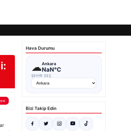
Hava Durumu
i:
☁
Ankara
NaN°C
ŞEHIR SEÇ
rest
Bizi Takip Edin
ar