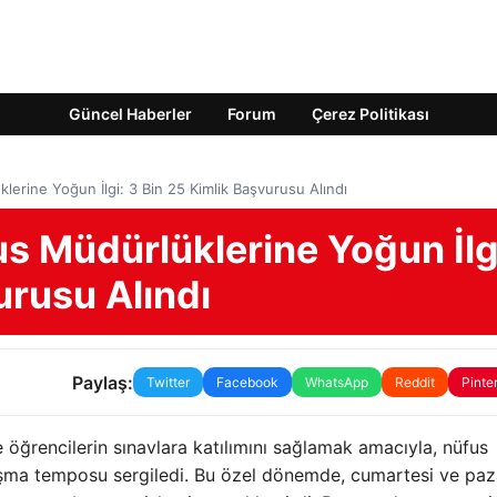
Güncel Haberler
Forum
Çerez Politikası
erine Yoğun İlgi: 3 Bin 25 Kimlik Başvurusu Alındı
s Müdürlüklerine Yoğun İlg
urusu Alındı
Paylaş:
Twitter
Facebook
WhatsApp
Reddit
Pinte
öğrencilerin sınavlara katılımını sağlamak amacıyla, nüfus
ışma temposu sergiledi. Bu özel dönemde, cumartesi ve paz