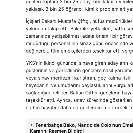
günleri toplam 3 bin 25 aday kimlik kartı yenil
yaklaşık 3 bin 25 öğrenci, kimlik problemleri y
İçişleri Bakanı Mustafa Çiftçi, nüfus müdürlükler
yakından takip etti. Bakanlık yetkilileri, hafta
zamanında yetişebilmesi adına önemli bir görev if
müdürlüğü personelinin sınav günü öncesinde ve
değinerek, tüm emekçilerden teşekkür etti ve gen
YKS’nin ikinci gününde, sınava giren adayların k
güçlerinin ve görevlilerin gençlere nasıl yardım
veya sınav merkezini karıştıran, geç kalma riski
heyecanını ve umutlarını paylaştıklarını vurgula
sağladığını belirten Bakan Çiftçi, gençlerin hay
teşekkür etti. Ayrıca, sınav sürecinde gösterile
eğitim hayatını daha da güçlendiren bir örnek te
← Fenerbahçe Beko, Nando de Colo’nun Emekl
Kararını Resmen Bildirdi