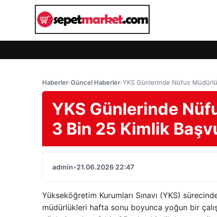
Haberler
›
Güncel Haberler
›
YKS Günlerinde Nüfus Müdürlükl
YKS Günlerinde Nüfu
3 Bin 25 Kimlik Başv
admin
•
21.06.2026 22:47
Yükseköğretim Kurumları Sınavı (YKS) sürecinde 
müdürlükleri hafta sonu boyunca yoğun bir çal