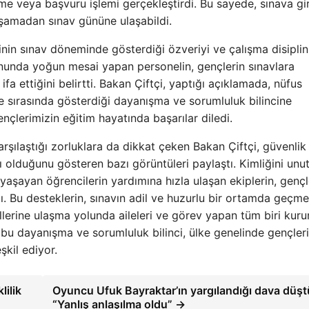
eme veya başvuru işlemi gerçekleştirdi. Bu sayede, sınava g
aşamadan sınav gününe ulaşabildi.
inin sınav döneminde gösterdiği özveriyi ve çalışma disiplin
 sonunda yoğun mesai yapan personelin, gençlerin sınavlara
a ettiğini belirtti. Bakan Çiftçi, yaptığı açıklamada, nüfus
 sırasında gösterdiği dayanışma ve sorumluluk bilincine
çlerimizin eğitim hayatında başarılar diledi.
arşılaştığı zorluklara da dikkat çeken Bakan Çiftçi, güvenlik
cı olduğunu gösteren bazı görüntüleri paylaştı. Kimliğini unu
 yaşayan öğrencilerin yardımına hızla ulaşan ekiplerin, gençl
dı. Bu desteklerin, sınavın adil ve huzurlu bir ortamda geçme
allerine ulaşma yolunda aileleri ve görev yapan tüm biri kur
n bu dayanışma ve sorumluluk bilinci, ülke genelinde gençler
şkil ediyor.
ilik
Oyuncu Ufuk Bayraktar’ın yargılandığı dava düşt
“Yanlış anlaşılma oldu” →