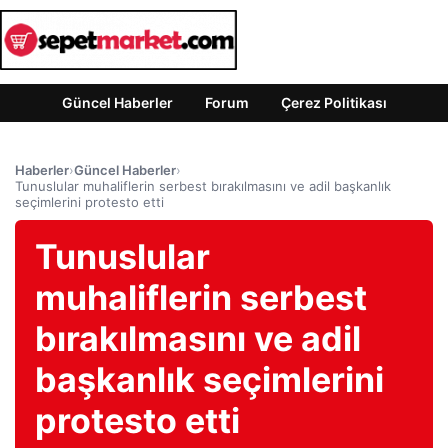
Güncel Haberler
Forum
Çerez Politikası
Haberler
›
Güncel Haberler
›
Tunuslular muhaliflerin serbest bırakılmasını ve adil başkanlık
seçimlerini protesto etti
Tunuslular
muhaliflerin serbest
bırakılmasını ve adil
başkanlık seçimlerini
protesto etti