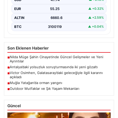
Belediyesi’ne…
EUR
55.25
▲ +0.32%
ALTIN
6660.6
▲ +2.59%
BTC
3100119
▲ +0.04%
Son Eklenen Haberler
Nilda Müge Şahin Cinayetinde Güncel Gelişmeler ve Yeni
■
Ayrıntılar
Antalya’daki yolsuzluk soruşturmasında iki yeni gözaltı
■
Victor Osimhen, Galatasaray’daki geleceğiyle ilgili kararını
■
açıkladı
Muğla Yatağan’da orman yangını
■
Outdoor Mutfaklar ve Şık Yaşam Mekanları
■
Güncel