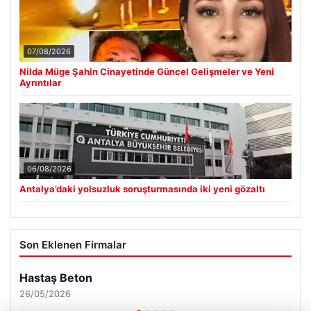
07/08/2026
Nilda Müge Şahin Cinayetinde Güncel Gelişmeler ve Yeni
Ayrıntılar
06/08/2026
Antalya’daki yolsuzluk soruşturmasında iki yeni gözaltı
Son Eklenen Firmalar