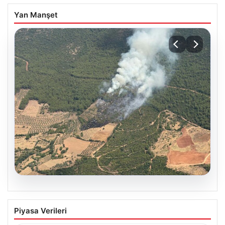
Yan Manşet
05.08.2026
Muğla Yatağan’da orman yangını
Piyasa Verileri
{ “title”: “Muğla Yatağan’da Orman Yangını Kontrol
Altında”, “content”: “ Muğla’nın Yatağan ilçesinde