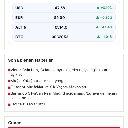
görülen…
USD
47.58
▲ +0.10%
EUR
55.00
▲ +0.26%
ALTIN
6514.0
▲ +4.54%
BTC
3062053
▲ +1.01%
Son Eklenen Haberler
Victor Osimhen, Galatasaray’daki geleceğiyle ilgili kararını
■
açıkladı
Muğla Yatağan’da orman yangını
■
Outdoor Mutfaklar ve Şık Yaşam Mekanları
■
Bernardo Silva’dan Real Madrid açıklaması: ‘Buraya gelmemin
■
asıl sebebi…’
Fed faizi sabit tuttu
■
Güncel