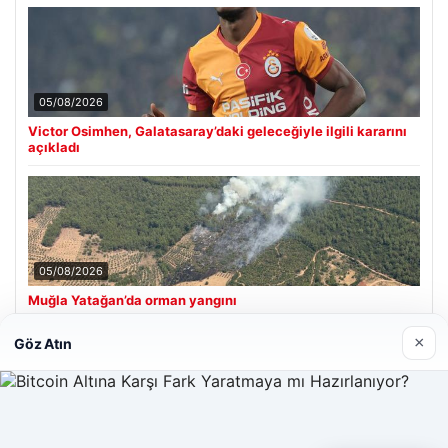
05/08/2026
Victor Osimhen, Galatasaray’daki geleceğiyle ilgili kararını
açıkladı
05/08/2026
Muğla Yatağan’da orman yangını
×
Göz Atın
Son Eklenen Firmalar
Enes Kaplan Avukatlık Bürosu