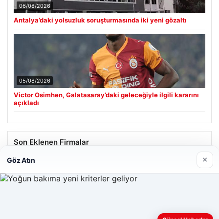
06/08/2026
Antalya’daki yolsuzluk soruşturmasında iki yeni gözaltı
05/08/2026
Victor Osimhen, Galatasaray’daki geleceğiyle ilgili kararını
açıkladı
Son Eklenen Firmalar
×
Göz Atın
Enes Kaplan Avukatlık Bürosu
28/04/2026
Web sitemizi nasıl kullandığınızı daha iyi anlayabilmek,