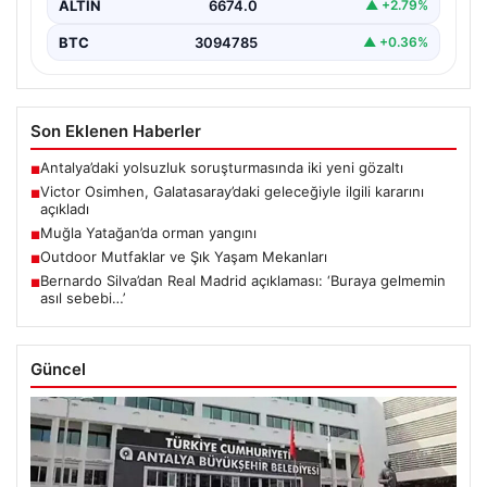
ALTIN
6674.0
▲ +2.79%
BTC
3094785
▲ +0.36%
Son Eklenen Haberler
Antalya’daki yolsuzluk soruşturmasında iki yeni gözaltı
■
Victor Osimhen, Galatasaray’daki geleceğiyle ilgili kararını
■
açıkladı
Muğla Yatağan’da orman yangını
■
Outdoor Mutfaklar ve Şık Yaşam Mekanları
■
Bernardo Silva’dan Real Madrid açıklaması: ‘Buraya gelmemin
■
asıl sebebi…’
Güncel