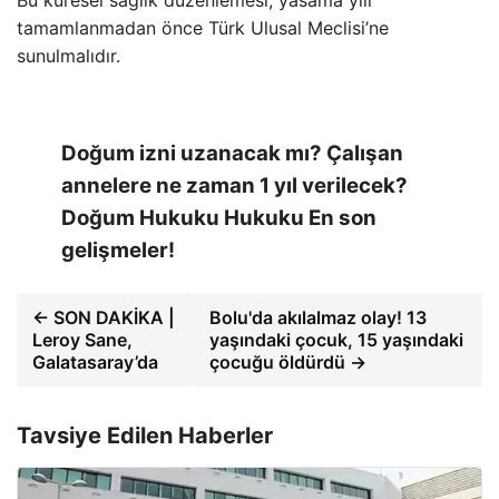
Bu küresel sağlık düzenlemesi, yasama yılı
tamamlanmadan önce Türk Ulusal Meclisi’ne
sunulmalıdır.
Doğum izni uzanacak mı? Çalışan
annelere ne zaman 1 yıl verilecek?
Doğum Hukuku Hukuku En son
gelişmeler!
← SON DAKİKA |
Bolu'da akılalmaz olay! 13
Leroy Sane,
yaşındaki çocuk, 15 yaşındaki
Galatasaray’da
çocuğu öldürdü →
Tavsiye Edilen Haberler