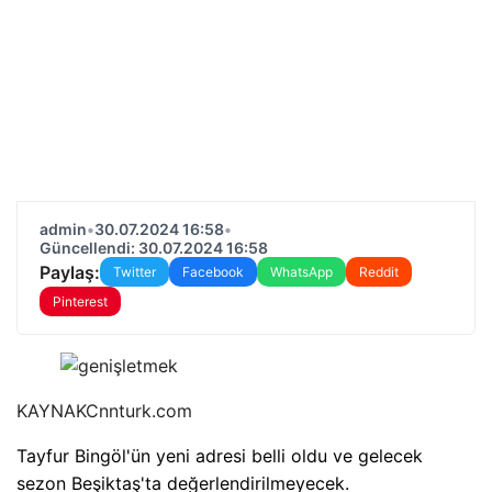
admin
•
30.07.2024 16:58
•
Güncellendi: 30.07.2024 16:58
Paylaş:
Twitter
Facebook
WhatsApp
Reddit
Pinterest
KAYNAK
Cnnturk.com
Tayfur Bingöl'ün yeni adresi belli oldu ve gelecek
sezon Beşiktaş'ta değerlendirilmeyecek.