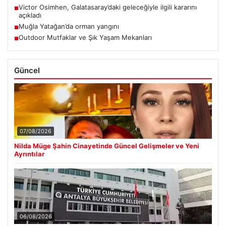
Victor Osimhen, Galatasaray’daki geleceğiyle ilgili kararını
■
açıkladı
Muğla Yatağan’da orman yangını
■
Outdoor Mutfaklar ve Şık Yaşam Mekanları
■
Güncel
07/08/2026
Nilda Müge Şahin Cinayetinde Güncel Gelişmeler ve Yeni
Ayrıntılar
06/08/2026