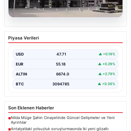
06.08.2026
Antalya’daki yolsuzluk soruşturmasında
Piyasa Verileri
iki yeni gözaltı
{ “title”: “Antalya’daki Yolsuzluk Soruşturmasında İki Yeni
Gözaltı İşlemi”, “content”: “ Antalya Büyükşehir
USD
47.71
▲ +0.16%
Belediyesi’ne…
EUR
55.18
▲ +0.29%
ALTIN
6674.0
▲ +2.79%
BTC
3094785
▲ +0.36%
Son Eklenen Haberler
Nilda Müge Şahin Cinayetinde Güncel Gelişmeler ve Yeni
■
Ayrıntılar
Antalya’daki yolsuzluk soruşturmasında iki yeni gözaltı
■