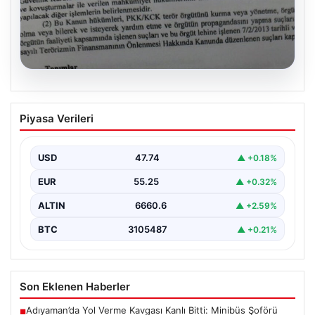
08.08.2026
Çerçeve yasa için ilk onay.
Piyasa Verileri
Komisyondan geçen süreç yasasında
hangi maddeler var?
USD
47.74
▲ +0.18%
EUR
55.25
▲ +0.32%
ALTIN
6660.6
▲ +2.59%
BTC
3105487
▲ +0.21%
Son Eklenen Haberler
Adıyaman’da Yol Verme Kavgası Kanlı Bitti: Minibüs Şoförü
■