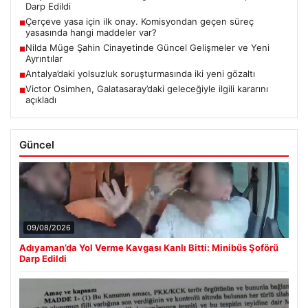
Darp Edildi
Çerçeve yasa için ilk onay. Komisyondan geçen süreç
■
yasasında hangi maddeler var?
Nilda Müge Şahin Cinayetinde Güncel Gelişmeler ve Yeni
■
Ayrıntılar
Antalya’daki yolsuzluk soruşturmasında iki yeni gözaltı
■
Victor Osimhen, Galatasaray’daki geleceğiyle ilgili kararını
■
açıkladı
Güncel
09/08/2026
Adıyaman’da Yol Verme Kavgası Kanlı Bitti: Minibüs Şoförü
Darp Edildi