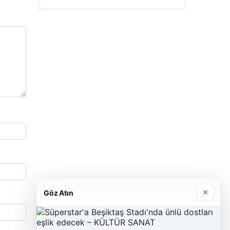
Enes Kaplan Avukatlık Bürosu
28/04/2026
×
Göz Atın