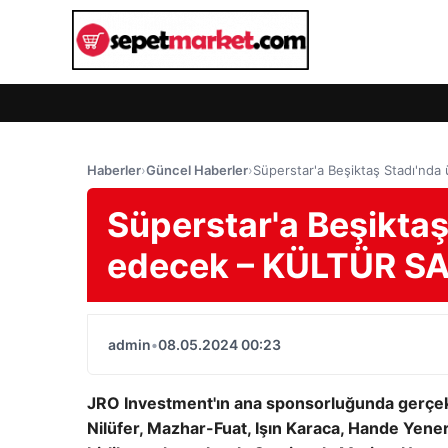
Haberler
›
Güncel Haberler
›
Süperstar'a Beşiktaş Stadı'nda
Süperstar'a Beşiktaş 
edecek – KÜLTÜR S
admin
•
08.05.2024 00:23
JRO Investment'ın ana sponsorluğunda gerçek
Nilüfer, Mazhar-Fuat, Işın Karaca, Hande Yener