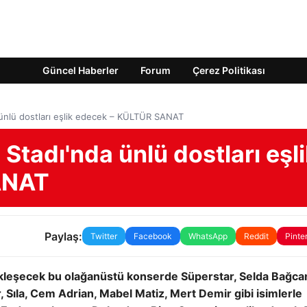
Güncel Haberler
Forum
Çerez Politikası
 ünlü dostları eşlik edecek – KÜLTÜR SANAT
Stadı'nda ünlü dostları eşl
ANAT
Paylaş:
Twitter
Facebook
WhatsApp
Reddit
Pinte
leşecek bu olağanüstü konserde Süperstar, Selda Bağca
, Sıla, Cem Adrian, Mabel Matiz, Mert Demir gibi isimlerle