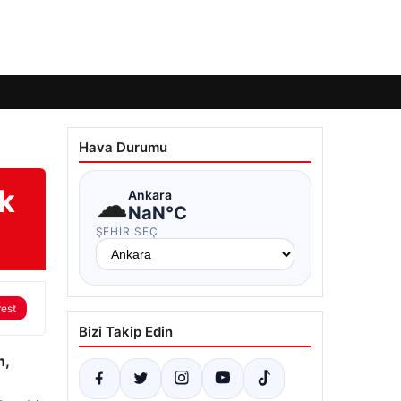
Hava Durumu
ik
☁
Ankara
NaN°C
ŞEHIR SEÇ
rest
Bizi Takip Edin
n,