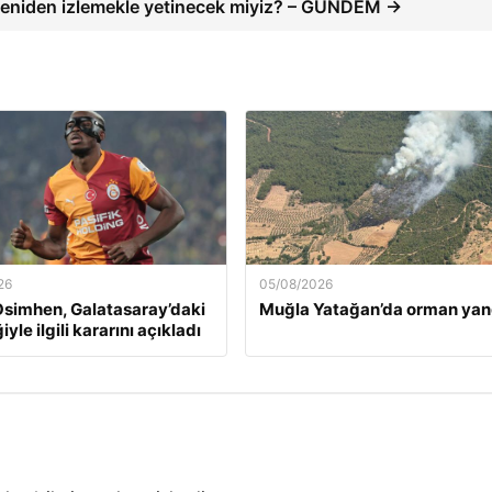
eniden izlemekle yetinecek miyiz? – GÜNDEM →
26
05/08/2026
Osimhen, Galatasaray’daki
Muğla Yatağan’da orman yan
yle ilgili kararını açıkladı