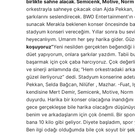
birlikte sahne alacak. Semicenk, Motive, Nor
orkestrayla sahneye çıkacak olan Ajda Pekkan, Tü
şarkılarını seslendirecek. BWO Entertainment'ı
sunacak Merakla beklenen konser öncesinde bası
stadyum konseri vereceğim. Yıllar sonra bu sev
heyecanlıyım. Umarım her şey harika gider. Güze
koşuyoruz”
Yeni nesilden gerçekten beğendiği is
düet yapıyorum, onlara şarkılar yazdım. Tabii bu
başarmak için çok çaba harcıyoruz. Çok değerli d
ve sinerji anlamında da; “Hem orkestradaki ark
güzel ilerliyoruz” dedi. Stadyum konserine adeta 
Pekkan, Selda Bağcan, Nilüfer , Mazhar. -Fuat, 
kendisine Mert Demir, Semicenk, Motive, Norm E
duyurdu. Harika bir konser olacağına inandığını 
gece gerçekleşse bile harika olacağını düşünüyoru
benim ve arkadaşlarım için çok önemli. Bir sporc
bana 10 kilo gibi geliyor. Diyete başladım, spor
Ben ilgi odağı olduğumda bile çok soyut bir şe