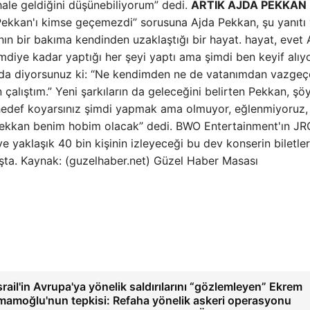
 hale geldiğini düşünebiliyorum” dedi.
ARTIK AJDA PEKKAN
 Pekkan'ı kimse geçemezdi” sorusuna Ajda Pekkan, şu yanıtı 
nın bir bakıma kendinden uzaklaştığı bir hayat. hayat, evet 
diye kadar yaptığı her şeyi yaptı ama şimdi ben keyif alı
nızda diyorsunuz ki: “Ne kendimden ne de vatanımdan vazg
 çalıştım.” Yeni şarkıların da geleceğini belirten Pekkan, şö
 hedef koyarsınız şimdi yapmak ama olmuyor, eğlenmiyoruz,
a Pekkan benim hobim olacak” dedi. BWO Entertainment'ın JR
e yaklaşık 40 bin kişinin izleyeceği bu dev konserin biletler
satışta. Kaynak: (guzelhaber.net) Güzel Haber Masası
srail'in Avrupa'ya yönelik saldırılarını “gözlemleyen” Ekrem
mamoğlu'nun tepkisi: Refaha yönelik askeri operasyonu