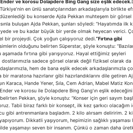
m Ender ve korosu Dolapdere Bing Gang size eşlik edecek.
rkiye'nin en ünlü sanatçılarından arkadaşlarıyla birlikte e
n düzenlediği bu konserde Ajda Pekkan muhteşem bir görsel
nla buluşan Ajda Pekkan, şunları söyledi: “Hayatımda ilk 
iyede ve bu kadar büyük bir yerde olmak heyecan verici. Ç
l bir projeydi. Çok yoğun çalışıyoruz dedi.
“Fırtına gibi
imlerin olduğunu belirten Süperstar, şöyle konuştu: “Bazılar
 aşamada fırtına gibi yarışıyoruz. Hayal ettiğimiz şeyleri
ostlarımızla sadece görsel olarak değil fiziksel olarak da 
adaşlarımızla, hem de bana eşlik edecek arkadaşlarımızla ç
bir maratona hazırlanır gibi hazırlandıklarını dile getiren A
Işın Karaca, Hande Yener, Sıla, Cem Adrian, Mabel Matiz Ko
nder ve korosu ile Dolapdere Bing Gang'ın eşlik edeceğini
belirten Pekkan, şöyle konuştu: “Konser için geri sayım başl
z. Tabii biraz farklı bir konsept, ilk kez şarkıcı olacağım i
u gibi antrenmanlara başladım. 2 kilo alırsam deliririm. 2 ki
 yapıyorum. Dikkatli yaşıyorum, hepimizin sağlıklı yaşaması 
kilde yaşamayı seven bir insanım. Çünkü o zaman daha üret