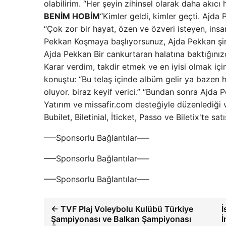
olabilirim. “Her şeyin zihinsel olarak daha akıcı
BENİM HOBİM
“Kimler geldi, kimler geçti. Ajda
“Çok zor bir hayat, özen ve özveri isteyen, insa
Pekkan Koşmaya başlıyorsunuz, Ajda Pekkan şim
Ajda Pekkan Bir cankurtaran halatına baktığı
Karar verdim, takdir etmek ve en iyisi olmak için
konuştu: “Bu telaş içinde albüm gelir ya bazen
oluyor. biraz keyif verici.” “Bundan sonra Ajd
Yatırım ve missafir.com desteğiyle düzenlediği v
Bubilet, Biletinial, İticket, Passo ve Biletix'te 
—–Sponsorlu Bağlantılar—–
—–Sponsorlu Bağlantılar—–
—–Sponsorlu Bağlantılar—–
← TVF Plaj Voleybolu Kulübü Türkiye
İ
Şampiyonası ve Balkan Şampiyonası
İ