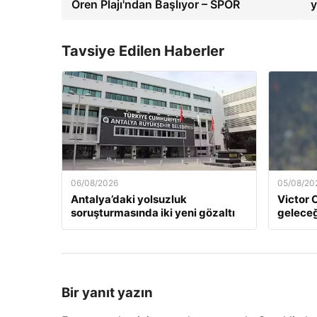
Ören Plajı'ndan Başlıyor – SPOR
y
Tavsiye Edilen Haberler
06/08/2026
05/08/20
Antalya’daki yolsuzluk
Victor 
soruşturmasında iki yeni gözaltı
geleceği
Bir yanıt yazın