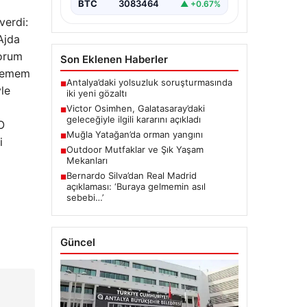
BTC
3083464
▲ +0.67%
verdi:
Ajda
yorum
Son Eklenen Haberler
eçemem
Antalya’daki yolsuzluk soruşturmasında
■
yle
iki yeni gözaltı
Victor Osimhen, Galatasaray’daki
■
geleceğiyle ilgili kararını açıkladı
O
Muğla Yatağan’da orman yangını
■
i
Outdoor Mutfaklar ve Şık Yaşam
■
Mekanları
Bernardo Silva’dan Real Madrid
■
açıklaması: ‘Buraya gelmemin asıl
sebebi…’
Güncel