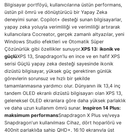
Bilgisayar portföyü, kullanıcılarına üstün performans,
üstün pil ömrü ve dönüştürücü bir Yapay Zeka
deneyimi sunar. Copilot+ desteği sunan bilgisayarlar,
yapay zeka yoluyla verimliliği ve verimliliği artırarak
kullanıcılara Cocreator, gerçek zamanlı altyazılar, yeni
Windows Studio efektleri ve Otomatik Süper
Çözünürlük gibi özellikler sunuyor.
XPS 13: ikonik ve
güçlü
XPS 13, Snapdragon'lu en ince ve en hafif XPS
serisi Güçlü yapay zeka desteği sayesinde ikonik
dizüstü bilgisayar, yüksek güç gerektiren günlük
görevlerin sorunsuz ve hızlı bir şekilde
tamamlanmasına yardımcı olur. Dünyanın ilk 13,4 inç
tandem OLED ekranlı dizüstü bilgisayarı olan XPS 13,
geleneksel OLED ekranlara göre daha yüksek parlaklık
ve daha uzun kullanım ömrü sunar.
Inspiron 14 Plus:
maksimum performans
Snapdragon X Plus ve/veya
Snapdragon'un kullanılması Cihaz, dört hoparlörü ve
400nit parlaklığa sahip QHD+, 16:10 ekranıyla üst