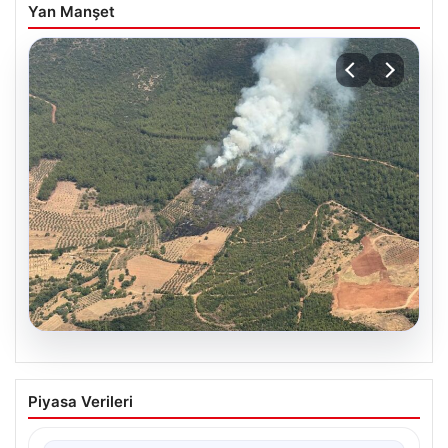
Yan Manşet
05.08.2026
Muğla Yatağan’da orman yangını
Piyasa Verileri
{ “title”: “Muğla Yatağan’da Orman Yangını Kontrol
Altında”, “content”: “ Muğla’nın Yatağan ilçesinde
görülen…