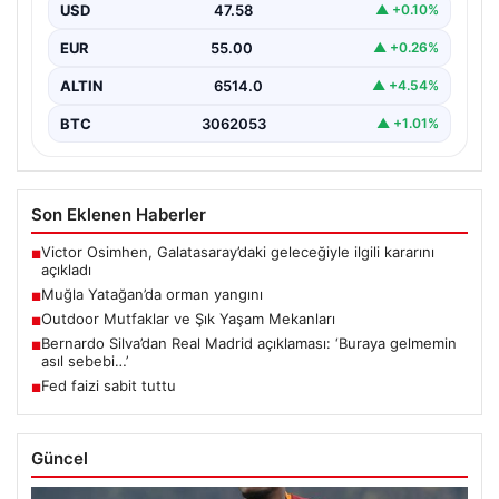
USD
47.58
▲ +0.10%
EUR
55.00
▲ +0.26%
ALTIN
6514.0
▲ +4.54%
BTC
3062053
▲ +1.01%
Son Eklenen Haberler
Victor Osimhen, Galatasaray’daki geleceğiyle ilgili kararını
■
açıkladı
Muğla Yatağan’da orman yangını
■
Outdoor Mutfaklar ve Şık Yaşam Mekanları
■
Bernardo Silva’dan Real Madrid açıklaması: ‘Buraya gelmemin
■
asıl sebebi…’
Fed faizi sabit tuttu
■
Güncel