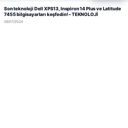
deneyiminizi kişiselleştirmek ve geliştirmek amacıyla çerezler
Son teknoloji Dell XPS13, Inspiron 14 Plus ve Latitude
kullanıyoruz.
Çerez Politikamız
7455 bilgisayarları keşfedin! – TEKNOLOJİ
Reddet
Kabul Et
26/07/2024
© 2026 Sepet Market | Haber – Alışveriş & Moda
tcio