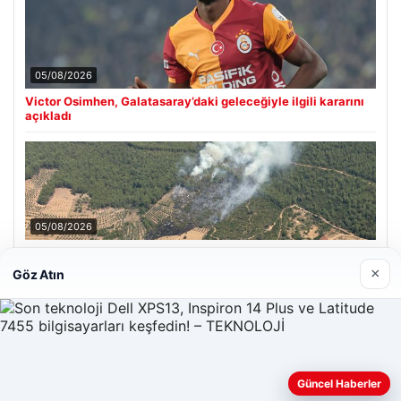
05/08/2026
Victor Osimhen, Galatasaray’daki geleceğiyle ilgili kararını
açıkladı
05/08/2026
Muğla Yatağan’da orman yangını
×
Göz Atın
Son Eklenen Firmalar
Enes Kaplan Avukatlık Bürosu
Güncel Haberler
28/04/2026
Web sitemizi nasıl kullandığınızı daha iyi anlayabilmek,