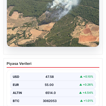
05.08.2026
Muğla Yatağan’da orman yangını
Piyasa Verileri
{ “title”: “Muğla Yatağan’da Orman Yangını Kontrol
Altında”, “content”: “ Muğla’nın Yatağan ilçesinde
görülen…
USD
47.58
▲ +0.10%
EUR
55.00
▲ +0.26%
ALTIN
6514.0
▲ +4.54%
BTC
3062053
▲ +1.01%