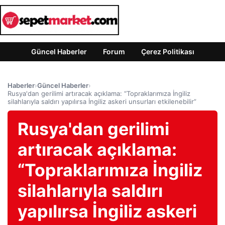
Güncel Haberler
Forum
Çerez Politikası
Haberler
›
Güncel Haberler
›
Rusya'dan gerilimi artıracak açıklama: “Topraklarımıza İngiliz
silahlarıyla saldırı yapılırsa İngiliz askeri unsurları etkilenebilir”
Rusya'dan gerilimi
artıracak açıklama:
“Topraklarımıza İngiliz
silahlarıyla saldırı
yapılırsa İngiliz askeri