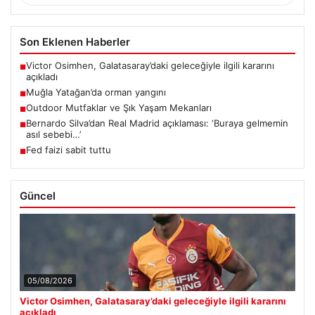
Son Eklenen Haberler
Victor Osimhen, Galatasaray’daki geleceğiyle ilgili kararını
■
açıkladı
Muğla Yatağan’da orman yangını
■
Outdoor Mutfaklar ve Şık Yaşam Mekanları
■
Bernardo Silva’dan Real Madrid açıklaması: ‘Buraya gelmemin
■
asıl sebebi…’
Fed faizi sabit tuttu
■
Güncel
05/08/2026
Victor Osimhen, Galatasaray’daki geleceğiyle ilgili kararını
açıkladı