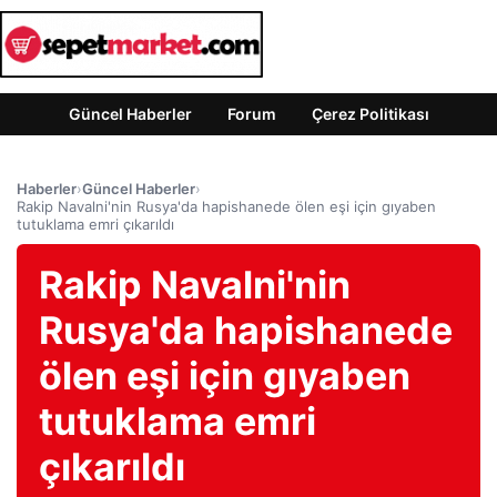
Güncel Haberler
Forum
Çerez Politikası
Haberler
›
Güncel Haberler
›
Rakip Navalni'nin Rusya'da hapishanede ölen eşi için gıyaben
tutuklama emri çıkarıldı
Rakip Navalni'nin
Rusya'da hapishanede
ölen eşi için gıyaben
tutuklama emri
çıkarıldı