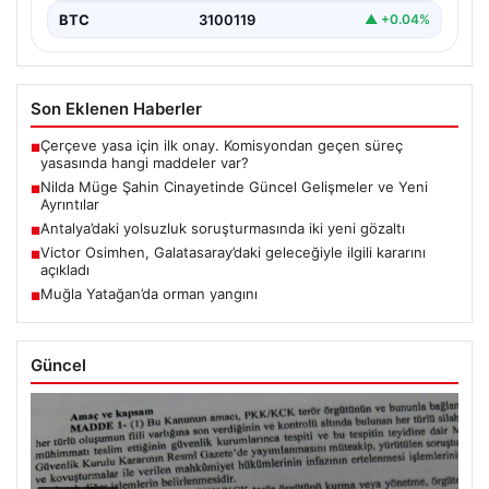
BTC
3100119
▲ +0.04%
Son Eklenen Haberler
Çerçeve yasa için ilk onay. Komisyondan geçen süreç
■
yasasında hangi maddeler var?
Nilda Müge Şahin Cinayetinde Güncel Gelişmeler ve Yeni
■
Ayrıntılar
Antalya’daki yolsuzluk soruşturmasında iki yeni gözaltı
■
Victor Osimhen, Galatasaray’daki geleceğiyle ilgili kararını
■
açıkladı
Muğla Yatağan’da orman yangını
■
Güncel