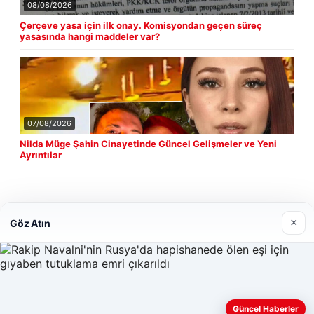
08/08/2026
Çerçeve yasa için ilk onay. Komisyondan geçen süreç
yasasında hangi maddeler var?
07/08/2026
Nilda Müge Şahin Cinayetinde Güncel Gelişmeler ve Yeni
Ayrıntılar
Son Eklenen Firmalar
×
Göz Atın
Enes Kaplan Avukatlık Bürosu
28/04/2026
Güncel Haberler