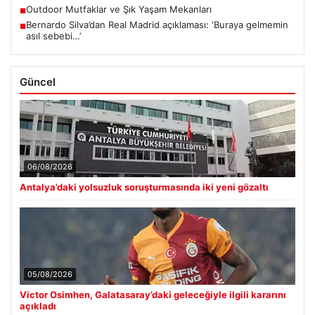
Outdoor Mutfaklar ve Şık Yaşam Mekanları
■
Bernardo Silva’dan Real Madrid açıklaması: ‘Buraya gelmemin
■
asıl sebebi…’
Güncel
06/08/2026
Antalya’daki yolsuzluk soruşturmasında iki yeni gözaltı
05/08/2026
Victor Osimhen, Galatasaray’daki geleceğiyle ilgili kararını
açıkladı