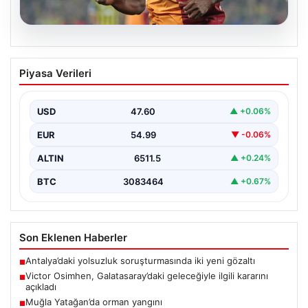
05.08.2026
Victor Osimhen, Galatasaray’daki
Piyasa Verileri
geleceğiyle ilgili kararını açıkladı
Galatasaray’ın yıldız forveti Victor Osimhen, son
dönemde gösterdiği etkileyici performansla Avrupa’nın
USD
47.60
▲ +0.06%
önde gelen kulüplerinin…
EUR
54.99
▼ -0.06%
ALTIN
6511.5
▲ +0.24%
BTC
3083464
▲ +0.67%
Son Eklenen Haberler
Antalya’daki yolsuzluk soruşturmasında iki yeni gözaltı
■
Victor Osimhen, Galatasaray’daki geleceğiyle ilgili kararını
■
açıkladı
Muğla Yatağan’da orman yangını
■