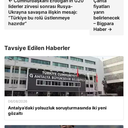
← Cumhurbaşkanı Erdoğan’ın G20
Çanta
liderler zirvesi sonrası Rusya-
fiyatları
Ukrayna savaşına ilişkin mesajı:
yarın
“Türkiye bu rolü üstlenmeye
belirlenecek
hazırdır”
– Bigpara
Haber →
Tavsiye Edilen Haberler
06/08/2026
Antalya’daki yolsuzluk soruşturmasında iki yeni
gözaltı