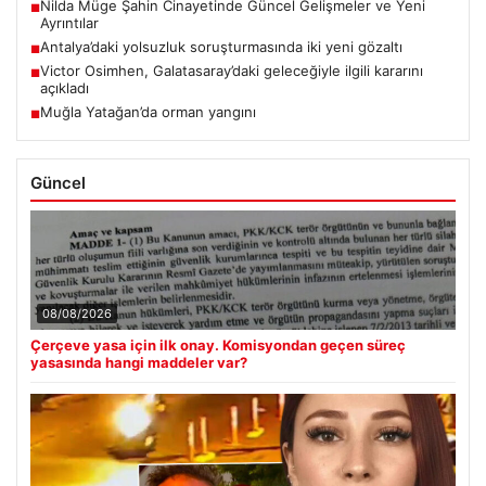
Nilda Müge Şahin Cinayetinde Güncel Gelişmeler ve Yeni
■
Ayrıntılar
Antalya’daki yolsuzluk soruşturmasında iki yeni gözaltı
■
Victor Osimhen, Galatasaray’daki geleceğiyle ilgili kararını
■
açıkladı
Muğla Yatağan’da orman yangını
■
Güncel
08/08/2026
Çerçeve yasa için ilk onay. Komisyondan geçen süreç
yasasında hangi maddeler var?