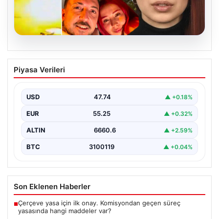
07.08.2026
Nilda Müge Şahin Cinayetinde Güncel
Piyasa Verileri
Gelişmeler ve Yeni Ayrıntılar
İstanbul’un Şişli ilçesinde meydana gelen ve genç bir
kadının hayatını kaybetmesine neden olan trajik…
USD
47.74
▲ +0.18%
EUR
55.25
▲ +0.32%
ALTIN
6660.6
▲ +2.59%
BTC
3100119
▲ +0.04%
Son Eklenen Haberler
Çerçeve yasa için ilk onay. Komisyondan geçen süreç
■
yasasında hangi maddeler var?