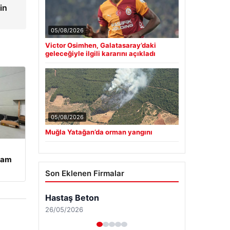
in
05/08/2026
Victor Osimhen, Galatasaray’daki
geleceğiyle ilgili kararını açıkladı
05/08/2026
Muğla Yatağan’da orman yangını
şam
Son Eklenen Firmalar