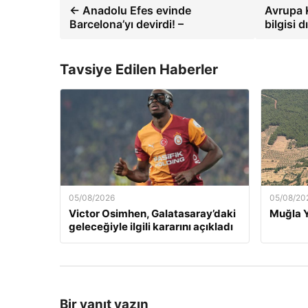
← Anadolu Efes evinde
Avrupa 
Barcelona’yı devirdi! –
bilgisi 
Tavsiye Edilen Haberler
05/08/2026
05/08/20
Victor Osimhen, Galatasaray’daki
Muğla Y
geleceğiyle ilgili kararını açıkladı
Bir yanıt yazın