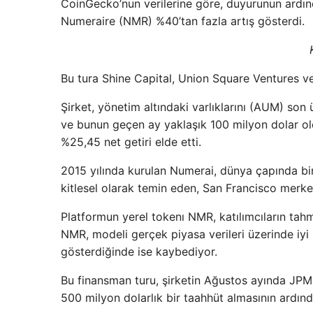
CoinGecko’nun verilerine göre, duyurunun ardın
Numeraire (NMR) %40’tan fazla artış gösterdi.
Bu tura Shine Capital, Union Square Ventures ve
Şirket, yönetim altındaki varlıklarını (AUM) son
ve bunun geçen ay yaklaşık 100 milyon dolar ol
%25,45 net getiri elde etti.
2015 yılında kurulan Numerai, dünya çapında bi
kitlesel olarak temin eden, San Francisco merkez
Platformun yerel tokenı NMR, katılımcıların tahm
NMR, modeli gerçek piyasa verileri üzerinde iy
gösterdiğinde ise kaybediyor.
Bu finansman turu, şirketin Ağustos ayında JPM
500 milyon dolarlık bir taahhüt almasının ardınd