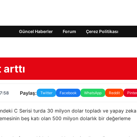
Güncel Haberler
Forum
Çerez Politikası
 arttı
Paylaş:
17:58
Twitter
Facebook
WhatsApp
Reddit
Pinte
ündeki C Serisi turda 30 milyon dolar topladı ve yapay zeka
lemesinin beş katı olan 500 milyon dolarlık bir değerleme