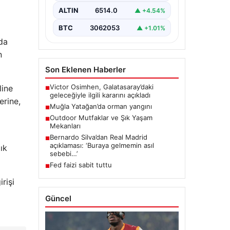
ALTIN
6514.0
▲ +4.54%
BTC
3062053
▲ +1.01%
da
n
Son Eklenen Haberler
Victor Osimhen, Galatasaray’daki
line
■
geleceğiyle ilgili kararını açıkladı
erine,
Muğla Yatağan’da orman yangını
■
Outdoor Mutfaklar ve Şık Yaşam
■
Mekanları
Bernardo Silva’dan Real Madrid
■
açıklaması: ‘Buraya gelmemin asıl
ık
sebebi…’
Fed faizi sabit tuttu
■
rişi
Güncel