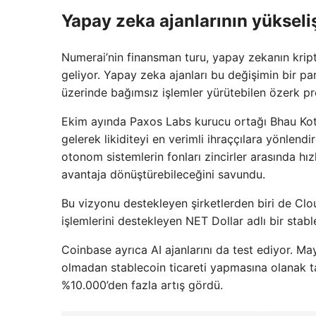
Yapay zeka ajanlarının yükseli
Numerai’nin finansman turu, yapay zekanın krip
geliyor. Yapay zeka ajanları bu değişimin bir parç
üzerinde bağımsız işlemler yürütebilen özerk pr
Ekim ayında Paxos Labs kurucu ortağı Bhau Kotec
gelerek likiditeyi en verimli ihraççılara yönlend
otonom sistemlerin fonları zincirler arasında hız
avantaja dönüştürebileceğini savundu.
Bu vizyonu destekleyen şirketlerden biri de Cloud
işlemlerini destekleyen NET Dollar adlı bir stable
Coinbase ayrıca AI ajanlarını da test ediyor. Mayı
olmadan stablecoin ticareti yapmasına olanak tan
%10.000’den fazla artış gördü.