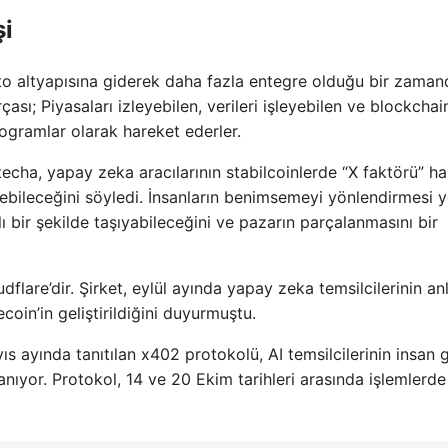
şi
to altyapısına giderek daha fazla entegre olduğu bir zaman
ası; Piyasaları izleyebilen, verileri işleyebilen ve blockchai
ogramlar olarak hareket ederler.
ha, yapay zeka aracılarının stabilcoinlerde “X faktörü” ha
irebileceğini söyledi. İnsanların benimsemeyi yönlendirmesi y
lı bir şekilde taşıyabileceğini ve pazarın parçalanmasını bir
flare’dir. Şirket, eylül ayında yapay zeka temsilcilerinin anl
coin’in geliştirildiğini duyurmuştu.
s ayında tanıtılan x402 protokolü, AI temsilcilerinin insan gi
ıyor. Protokol, 14 ve 20 Ekim tarihleri ​​arasında işlemlerde