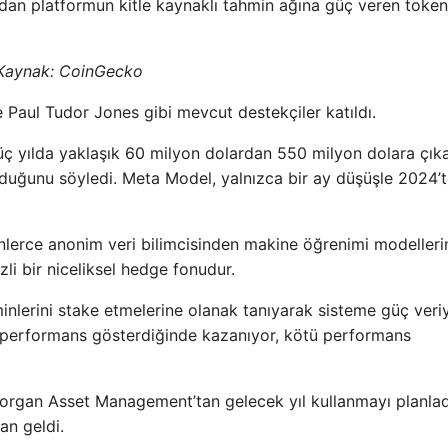
dan platformun kitle kaynaklı tahmin ağına güç veren token
Kaynak:
CoinGecko
 Paul Tudor Jones gibi mevcut destekçiler katıldı.
 üç yılda yaklaşık 60 milyon dolardan 550 milyon dolara çıka
duğunu söyledi. Meta Model, yalnızca bir ay düşüşle 2024’
nlerce anonim veri bilimcisinden makine öğrenimi modelleri
li bir niceliksel hedge fonudur.
inlerini stake etmelerine olanak tanıyarak sisteme güç veriy
i performans gösterdiğinde kazanıyor, kötü performans
organ Asset Management’tan gelecek yıl kullanmayı planlad
an geldi.