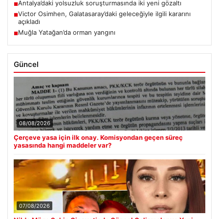
Antalya’daki yolsuzluk soruşturmasında iki yeni gözaltı
■
Victor Osimhen, Galatasaray’daki geleceğiyle ilgili kararını
■
açıkladı
Muğla Yatağan’da orman yangını
■
Güncel
08/08/2026
Çerçeve yasa için ilk onay. Komisyondan geçen süreç
yasasında hangi maddeler var?
07/08/2026