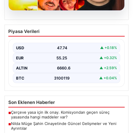
07.08.2026
Nilda Müge Şahin Cinayetinde Güncel
Piyasa Verileri
Gelişmeler ve Yeni Ayrıntılar
İstanbul’un Şişli ilçesinde meydana gelen ve genç bir
kadının hayatını kaybetmesine neden olan trajik…
USD
47.74
▲ +0.18%
EUR
55.25
▲ +0.32%
ALTIN
6660.6
▲ +2.59%
BTC
3100119
▲ +0.04%
Son Eklenen Haberler
Çerçeve yasa için ilk onay. Komisyondan geçen süreç
■
yasasında hangi maddeler var?
Nilda Müge Şahin Cinayetinde Güncel Gelişmeler ve Yeni
■
Ayrıntılar