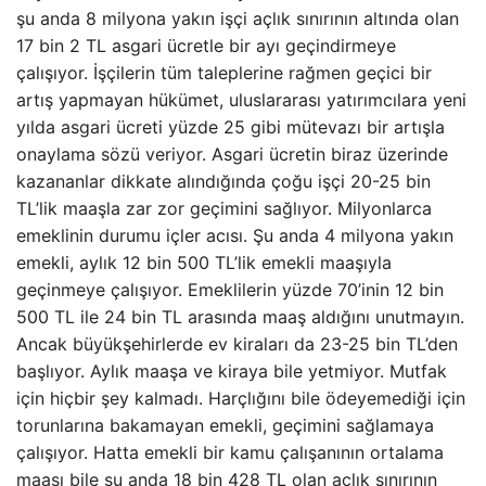
şu anda 8 milyona yakın işçi açlık sınırının altında olan
17 bin 2 TL asgari ücretle bir ayı geçindirmeye
çalışıyor. İşçilerin tüm taleplerine rağmen geçici bir
artış yapmayan hükümet, uluslararası yatırımcılara yeni
yılda asgari ücreti yüzde 25 gibi mütevazı bir artışla
onaylama sözü veriyor. Asgari ücretin biraz üzerinde
kazananlar dikkate alındığında çoğu işçi 20-25 bin
TL’lik maaşla zar zor geçimini sağlıyor. Milyonlarca
emeklinin durumu içler acısı. Şu anda 4 milyona yakın
emekli, aylık 12 bin 500 TL’lik emekli maaşıyla
geçinmeye çalışıyor. Emeklilerin yüzde 70’inin 12 bin
500 TL ile 24 bin TL arasında maaş aldığını unutmayın.
Ancak büyükşehirlerde ev kiraları da 23-25 ​​bin TL’den
başlıyor. Aylık maaşa ve kiraya bile yetmiyor. Mutfak
için hiçbir şey kalmadı. Harçlığını bile ödeyemediği için
torunlarına bakamayan emekli, geçimini sağlamaya
çalışıyor. Hatta emekli bir kamu çalışanının ortalama
maaşı bile şu anda 18 bin 428 TL olan açlık sınırının