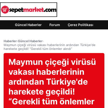
Güncel Haberler
Forum
Çerez Politikası
Haberler
›
Güncel Haberler
›
Maymun çiçeği virüsü vakası haberlerinin ardından Türkiye'de
harekete geçildi! “Gerekli tüm önlemler alındı”
Maymun çiçeği virüsü
vakası haberlerinin
ardından Türkiye'de
harekete geçildi!
“Gerekli tüm önlemler