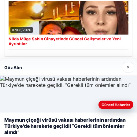
07/08/2026
Nilda Müge Şahin Cinayetinde Güncel Gelişmeler ve Yeni
Ayrıntılar
×
Göz Atın
Son Eklenen Firmalar
Enes Kaplan Avukatlık Bürosu
28/04/2026
Güncel Haberler
Web sitemizi nasıl kullandığınızı daha iyi anlayabilmek,
Maymun çiçeği virüsü vakası haberlerinin ardından
deneyiminizi kişiselleştirmek ve geliştirmek amacıyla çerezler
Türkiye'de harekete geçildi! “Gerekli tüm önlemler
kullanıyoruz.
Çerez Politikamız
alındı”
Reddet
Kabul Et