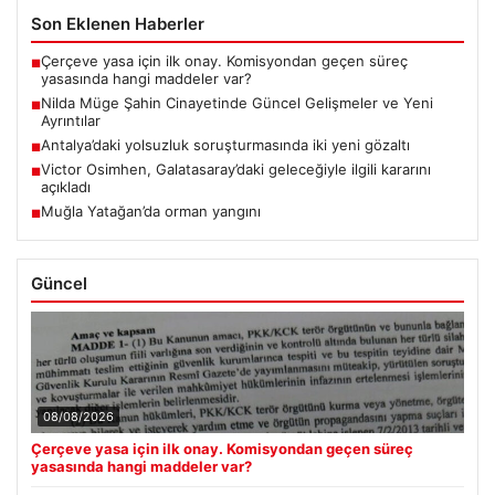
Son Eklenen Haberler
Çerçeve yasa için ilk onay. Komisyondan geçen süreç
■
yasasında hangi maddeler var?
Nilda Müge Şahin Cinayetinde Güncel Gelişmeler ve Yeni
■
Ayrıntılar
Antalya’daki yolsuzluk soruşturmasında iki yeni gözaltı
■
Victor Osimhen, Galatasaray’daki geleceğiyle ilgili kararını
■
açıkladı
Muğla Yatağan’da orman yangını
■
Güncel
08/08/2026
Çerçeve yasa için ilk onay. Komisyondan geçen süreç
yasasında hangi maddeler var?