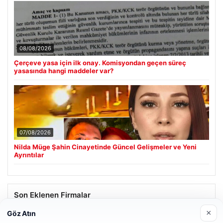
08/08/2026
Çerçeve yasa için ilk onay. Komisyondan geçen süreç
yasasında hangi maddeler var?
07/08/2026
Nilda Müge Şahin Cinayetinde Güncel Gelişmeler ve Yeni
Ayrıntılar
Son Eklenen Firmalar
×
Göz Atın
Enes Kaplan Avukatlık Bürosu