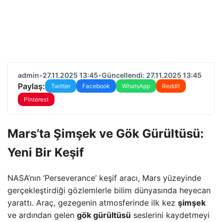
admin
•
27.11.2025 13:45
•
Güncellendi: 27.11.2025 13:45
Paylaş:
Twitter
Facebook
WhatsApp
Reddit
Pinterest
Mars’ta Şimşek ve Gök Gürültüsü:
Yeni Bir Keşif
NASA’nın ‘Perseverance’ keşif aracı, Mars yüzeyinde
gerçekleştirdiği gözlemlerle bilim dünyasında heyecan
yarattı. Araç, gezegenin atmosferinde ilk kez
şimşek
ve ardından gelen
gök gürültüsü
seslerini kaydetmeyi