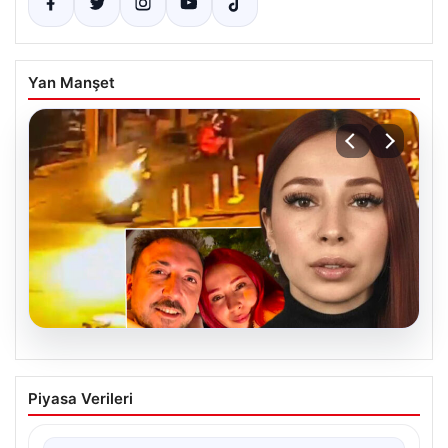
Yan Manşet
07.08.2026
Nilda Müge Şahin Cinayetinde Güncel
Piyasa Verileri
Gelişmeler ve Yeni Ayrıntılar
İstanbul’un Şişli ilçesinde meydana gelen ve genç bir