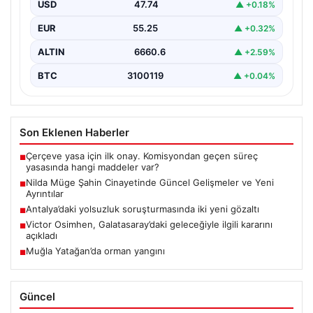
kadının hayatını kaybetmesine neden olan trajik…
USD
47.74
▲ +0.18%
EUR
55.25
▲ +0.32%
ALTIN
6660.6
▲ +2.59%
BTC
3100119
▲ +0.04%
Son Eklenen Haberler
Çerçeve yasa için ilk onay. Komisyondan geçen süreç
■
yasasında hangi maddeler var?
Nilda Müge Şahin Cinayetinde Güncel Gelişmeler ve Yeni
■
Ayrıntılar
Antalya’daki yolsuzluk soruşturmasında iki yeni gözaltı
■
Victor Osimhen, Galatasaray’daki geleceğiyle ilgili kararını
■
açıkladı
Muğla Yatağan’da orman yangını
■
Güncel