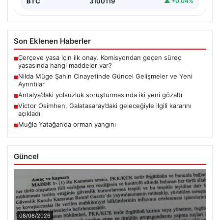
BTC
3100119
▲ +0.04%
Son Eklenen Haberler
Çerçeve yasa için ilk onay. Komisyondan geçen süreç
■
yasasında hangi maddeler var?
Nilda Müge Şahin Cinayetinde Güncel Gelişmeler ve Yeni
■
Ayrıntılar
Antalya’daki yolsuzluk soruşturmasında iki yeni gözaltı
■
Victor Osimhen, Galatasaray’daki geleceğiyle ilgili kararını
■
açıkladı
Muğla Yatağan’da orman yangını
■
Güncel
08/08/2026