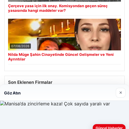
Çerçeve yasa için ilk onay. Komisyondan geçen süreç
yasasında hangi maddeler var?
07/08/2026
Nilda Müge Şahin Cinayetinde Güncel Gelişmeler ve Yeni
Ayrıntılar
Son Eklenen Firmalar
×
Göz Atın
Enes Kaplan Avukatlık Bürosu
28/04/2026
Web sitemizi nasıl kullandığınızı daha iyi anlayabilmek,
Güncel Haberler