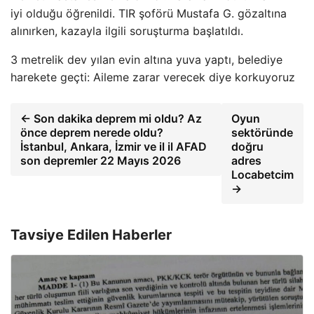
iyi olduğu öğrenildi. TIR şoförü Mustafa G. gözaltına
alınırken, kazayla ilgili soruşturma başlatıldı.
3 metrelik dev yılan evin altına yuva yaptı, belediye
harekete geçti: Aileme zarar verecek diye korkuyoruz
← Son dakika deprem mi oldu? Az
Oyun
önce deprem nerede oldu?
sektöründe
İstanbul, Ankara, İzmir ve il il AFAD
doğru
son depremler 22 Mayıs 2026
adres
Locabetcim
→
Tavsiye Edilen Haberler