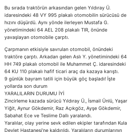
Bu sırada traktörün arkasından gelen Yıldıray Ü.
idaresindeki 48 VY 995 plakalı otomobilin sürücüsü de
hızını düşürdü. Aynı yönde ilerleyen Mustafa G.
yönetimindeki 64 AEL 208 plakalı TIR, önünde
yavaşlayan otomobile çarptı.
Çarpmanın etkisiyle savrulan otomobil, önündeki
traktöre çarptı. Arkadan gelen Aslı Y. yönetimindeki 64
HH 749 plakalı otomobil ile Muhammet Ç. idaresindeki
64 KU 110 plakalı hafif ticari araç da kazaya karıştı.
9 günlük bayram tatili için büyük göç başladı! İşte
yollarda son durum
YARALILARIN DURUMU İYİ
Zincirleme kazada sürücü Yıldıray Ü., İsmail Ünlü, Yaşar
Yiğit, Aynur Gökdemir, Raz Açıkgöz, Ayşe Gökdemir,
Sabahat Ece ve Teslime Dallı yaralandı.
Yaralılar, olay yerine sevk edilen ekipler tarafından Kula
Devlet Hastanesi’ne kaldırıldı. Yaralıların durumlarının