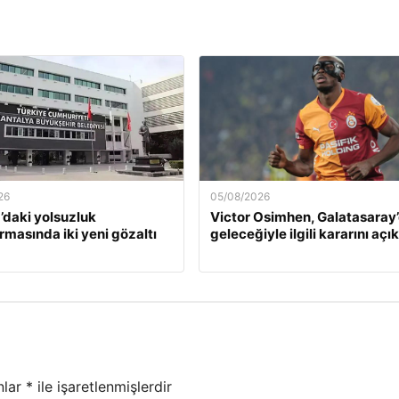
26
05/08/2026
’daki yolsuzluk
Victor Osimhen, Galatasaray
rmasında iki yeni gözaltı
geleceğiyle ilgili kararını açı
nlar
*
ile işaretlenmişlerdir