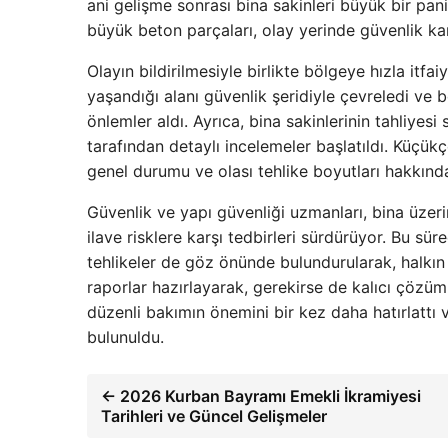
ani gelişme sonrası bina sakinleri büyük bir pan
büyük beton parçaları, olay yerinde güvenlik kam
Olayın bildirilmesiyle birlikte bölgeye hızla itfai
yaşandığı alanı güvenlik şeridiyle çevreledi ve
önlemler aldı. Ayrıca, bina sakinlerinin tahliye
tarafından detaylı incelemeler başlatıldı. Küçük
genel durumu ve olası tehlike boyutları hakkınd
Güvenlik ve yapı güvenliği uzmanları, bina üzeri
ilave risklere karşı tedbirleri sürdürüyor. Bu sür
tehlikeler de göz önünde bulundurularak, halkın
raporlar hazırlayarak, gerekirse de kalıcı çözüml
düzenli bakımın önemini bir kez daha hatırlattı 
bulunuldu.
← 2026 Kurban Bayramı Emekli İkramiyesi
Tarihleri ve Güncel Gelişmeler