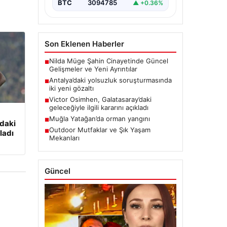
BTC
3094785
▲ +0.36%
Son Eklenen Haberler
Nilda Müge Şahin Cinayetinde Güncel
■
Gelişmeler ve Yeni Ayrıntılar
Antalya’daki yolsuzluk soruşturmasında
■
iki yeni gözaltı
Victor Osimhen, Galatasaray’daki
■
geleceğiyle ilgili kararını açıkladı
Muğla Yatağan’da orman yangını
■
’daki
Outdoor Mutfaklar ve Şık Yaşam
■
kladı
Mekanları
Güncel