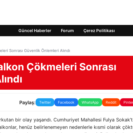
Güncel Haberler
Forum
Çerez Politikası
eri Sonrası Güvenlik Önlemleri Alındı
lkon Çökmeleri Sonrası
lındı
Paylaş:
Twitter
Facebook
WhatsApp
Reddit
Pinte
rkutan bir olay yaşandı. Cumhuriyet Mahallesi Fulya Sokak’t
balkonlar, henüz belirlenemeyen nedenlerle kısmi olarak çökt