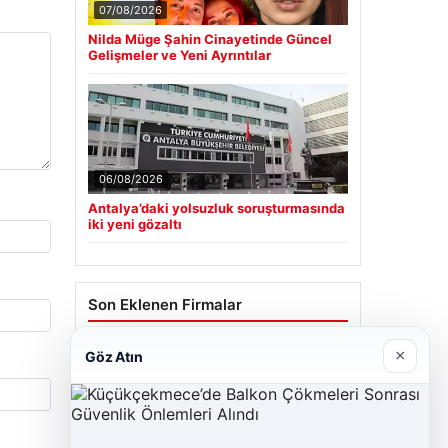
07/08/2026
Nilda Müge Şahin Cinayetinde Güncel
Gelişmeler ve Yeni Ayrıntılar
06/08/2026
Antalya’daki yolsuzluk soruşturmasında
iki yeni gözaltı
Son Eklenen Firmalar
Hastaş Beton
×
Göz Atın
26/05/2026