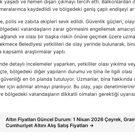
ik yaşadı ve hemen dışarı çıkmayı tercih etti. Balkonlardan 
eralarınca kaydedildi ve bölgedeki geniş çaplı endişeyi art
ye, polis ve zabıta ekipleri sevk edildi. Güvenlik güçleri, olay
 bölgedeki vatandaşların zarar görmesini engellemek amacıy
si sağlandı ve olası bir başka riskin önüne geçmek üzere uzma
çekmece Belediyesi yetkilileri de olay yerinde bulunarak, bin
a kapsamlı araştırmalar yaptı.
nde detaylı incelemeler yaparken, yetkililer olası yıkılma ve
eçte, bölgedeki diğer yapıların durumu ve bina ile ilgili olası
 güvenliği en ön planda tutuluyor. Uzmanlar, bina hakkında 
er için adımlar atmayı planlıyor. Bu olay, yapı denetimlerini
ve bölgedeki vatandaşların dikkatli olmaları gerektiği uyarıs
Altın Fiyatları Güncel Durum: 1 Nisan 2026 Çeyrek, Gra
Cumhuriyet Altını Alış Satış Fiyatları →