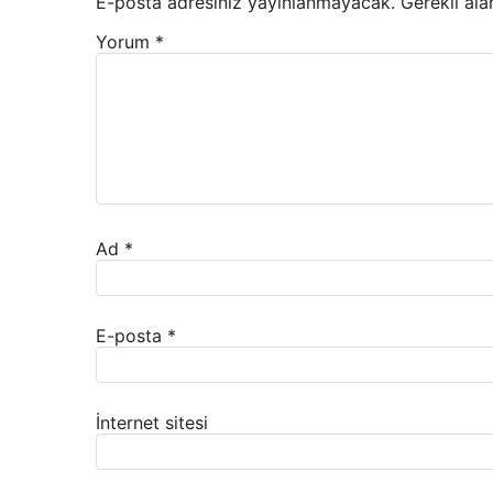
E-posta adresiniz yayınlanmayacak.
Gerekli ala
Yorum
*
Ad
*
E-posta
*
İnternet sitesi