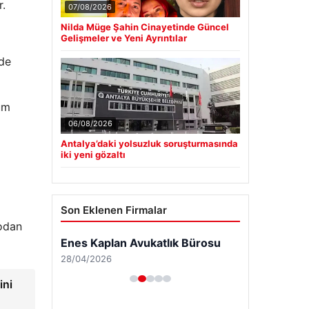
r.
07/08/2026
Nilda Müge Şahin Cinayetinde Güncel
Gelişmeler ve Yeni Ayrıntılar
 de
um
06/08/2026
Antalya’daki yolsuzluk soruşturmasında
iki yeni gözaltı
Son Eklenen Firmalar
rodan
Enes Kaplan Avukatlık Bürosu
28/04/2026
ini