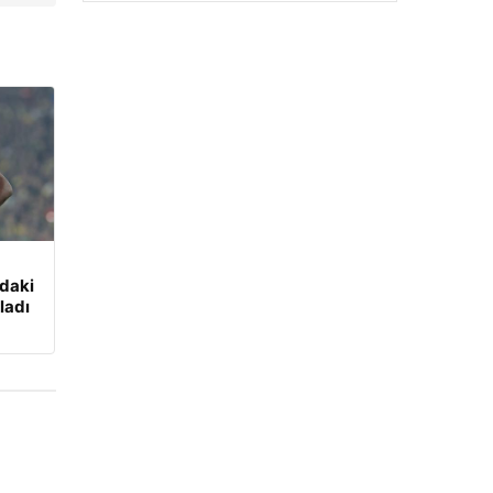
’daki
kladı