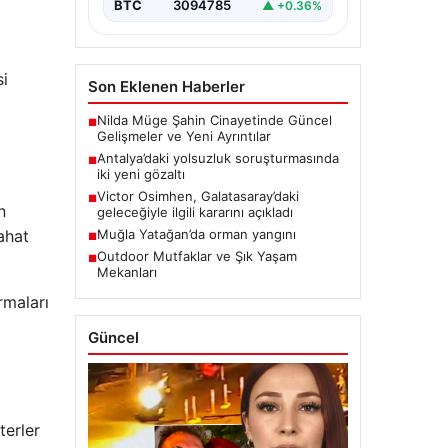
BTC
3094785
▲ +0.36%
i
Son Eklenen Haberler
Nilda Müge Şahin Cinayetinde Güncel
■
Gelişmeler ve Yeni Ayrıntılar
Antalya’daki yolsuzluk soruşturmasında
■
iki yeni gözaltı
Victor Osimhen, Galatasaray’daki
■
n
geleceğiyle ilgili kararını açıkladı
ahat
Muğla Yatağan’da orman yangını
■
Outdoor Mutfaklar ve Şık Yaşam
■
Mekanları
rmaları
Güncel
terler