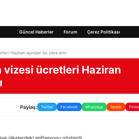
Güncel Haberler
Forum
Çerez Politikası
etleri Haziran ayından bu yana arttı
 vizesi ücretleri Haziran
ı
Paylaş:
Twitter
Facebook
WhatsApp
Reddit
Pinte
üye ülkelerdeki enflasyonu gösterdi