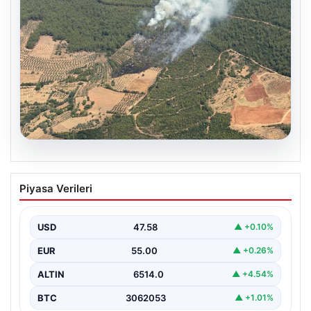
05.08.2026
Muğla Yatağan’da orman yangını
Piyasa Verileri
{ “title”: “Muğla Yatağan’da Orman Yangını Kontrol
Altında”, “content”: “ Muğla’nın Yatağan ilçesinde
görülen…
USD
47.58
▲ +0.10%
EUR
55.00
▲ +0.26%
ALTIN
6514.0
▲ +4.54%
BTC
3062053
▲ +1.01%