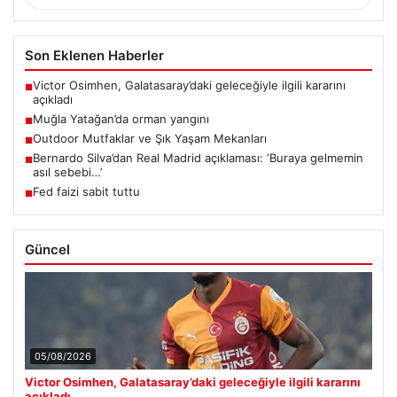
Son Eklenen Haberler
Victor Osimhen, Galatasaray’daki geleceğiyle ilgili kararını
■
açıkladı
Muğla Yatağan’da orman yangını
■
Outdoor Mutfaklar ve Şık Yaşam Mekanları
■
Bernardo Silva’dan Real Madrid açıklaması: ‘Buraya gelmemin
■
asıl sebebi…’
Fed faizi sabit tuttu
■
Güncel
05/08/2026
Victor Osimhen, Galatasaray’daki geleceğiyle ilgili kararını
açıkladı