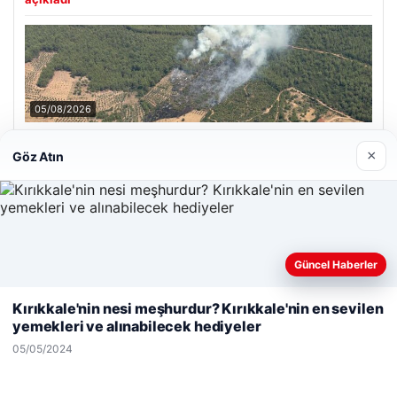
05/08/2026
Muğla Yatağan’da orman yangını
×
Göz Atın
Son Eklenen Firmalar
Enes Kaplan Avukatlık Bürosu
Güncel Haberler
28/04/2026
Web sitemizi nasıl kullandığınızı daha iyi anlayabilmek,
deneyiminizi kişiselleştirmek ve geliştirmek amacıyla çerezler
Kırıkkale'nin nesi meşhurdur? Kırıkkale'nin en sevilen
kullanıyoruz.
Çerez Politikamız
yemekleri ve alınabilecek hediyeler
Reddet
Kabul Et
05/05/2024