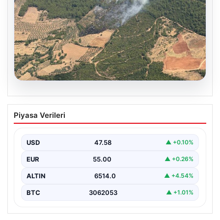
05.08.2026
Muğla Yatağan’da orman yangını
Piyasa Verileri
{ “title”: “Muğla Yatağan’da Orman Yangını Kontrol
Altında”, “content”: “ Muğla’nın Yatağan ilçesinde
görülen…
USD
47.58
▲ +0.10%
EUR
55.00
▲ +0.26%
ALTIN
6514.0
▲ +4.54%
BTC
3062053
▲ +1.01%