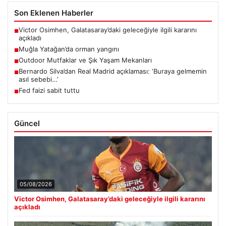
Son Eklenen Haberler
Victor Osimhen, Galatasaray’daki geleceğiyle ilgili kararını
■
açıkladı
Muğla Yatağan’da orman yangını
■
Outdoor Mutfaklar ve Şık Yaşam Mekanları
■
Bernardo Silva’dan Real Madrid açıklaması: ‘Buraya gelmemin
■
asıl sebebi…’
Fed faizi sabit tuttu
■
Güncel
05/08/2026
Victor Osimhen, Galatasaray’daki geleceğiyle ilgili kararını
açıkladı