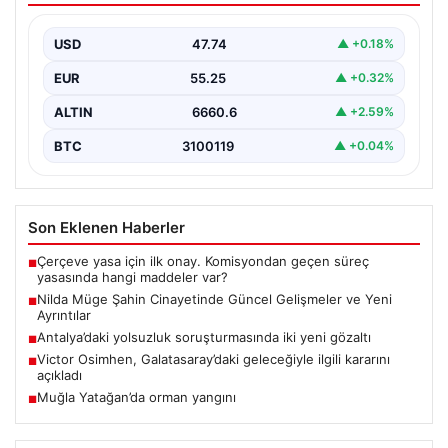
İstanbul’un Şişli ilçesinde meydana gelen ve genç bir
kadının hayatını kaybetmesine neden olan trajik…
USD
47.74
▲ +0.18%
EUR
55.25
▲ +0.32%
ALTIN
6660.6
▲ +2.59%
BTC
3100119
▲ +0.04%
Son Eklenen Haberler
Çerçeve yasa için ilk onay. Komisyondan geçen süreç
■
yasasında hangi maddeler var?
Nilda Müge Şahin Cinayetinde Güncel Gelişmeler ve Yeni
■
Ayrıntılar
Antalya’daki yolsuzluk soruşturmasında iki yeni gözaltı
■
Victor Osimhen, Galatasaray’daki geleceğiyle ilgili kararını
■
açıkladı
Muğla Yatağan’da orman yangını
■