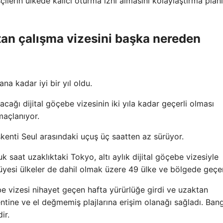
şçilerin ülkede kalıcı oturma izni almasını kolaylaştırma planl
tan çalışma vizesini başka nereden
ana kadar iyi bir yıl oldu.
ı dijital göçebe vizesinin iki yıla kadar geçerli olması
maçlanıyor.
şkenti Seul arasındaki uçuş üç saatten az sürüyor.
saat uzaklıktaki Tokyo, altı aylık dijital göçebe vizesiyle
esi ülkeler de dahil olmak üzere 49 ülke ve bölgede geçerl
e vizesi nihayet geçen hafta yürürlüğe girdi ve uzaktan
kentine ve el değmemiş plajlarına erişim olanağı sağladı. Ban
ir.