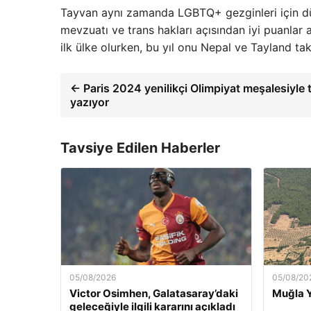
Tayvan aynı zamanda LGBTQ+ gezginleri için dün
mevzuatı ve trans hakları açısından iyi puanlar a
ilk ülke olurken, bu yıl onu Nepal ve Tayland taki
← Paris 2024 yenilikçi Olimpiyat meşalesiyle t
yazıyor
Tavsiye Edilen Haberler
05/08/2026
05/08/20
Victor Osimhen, Galatasaray’daki
Muğla Y
geleceğiyle ilgili kararını açıkladı