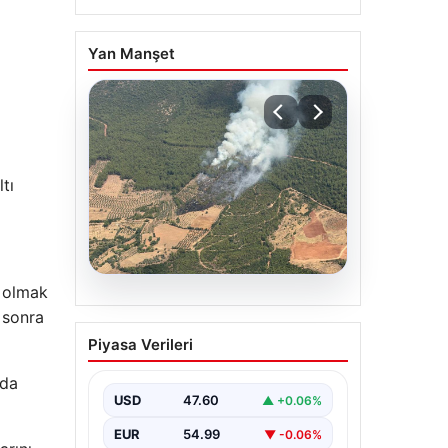
Yan Manşet
tı
p olmak
05.08.2026
 sonra
Muğla Yatağan’da orman
Piyasa Verileri
yangını
{ “title”: “Muğla Yatağan’da Orman
nda
Yangını Kontrol Altında”, “content”:
USD
47.60
▲ +0.06%
“ Muğla’nın Yatağan ilçesinde
görülen…
EUR
54.99
▼ -0.06%