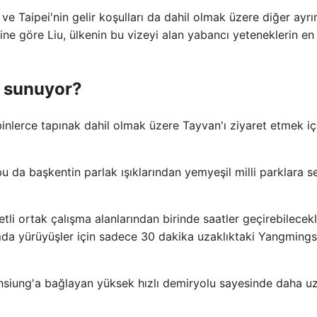
ve Taipei'nin gelir koşulları da dahil olmak üzere diğer ayrın
ne göre Liu, ülkenin bu vizeyi alan yabancı yeteneklerin en
r sunuyor?
 binlerce tapınak dahil olmak üzere Tayvan'ı ziyaret etmek iç
bu da başkentin parlak ışıklarından yemyeşil milli parklara 
etli ortak çalışma alanlarından birinde saatler geçirebilecekl
mda yürüyüşler için sadece 30 dakika uzaklıktaki Yangming
hsiung'a bağlayan yüksek hızlı demiryolu sayesinde daha u