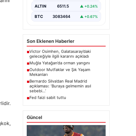
arını
ALTIN
6511.5
▲ +0.24%
BTC
3083464
▲ +0.67%
Son Eklenen Haberler
Victor Osimhen, Galatasaray’daki
■
geleceğiyle ilgili kararını açıkladı
Muğla Yatağan’da orman yangını
■
Outdoor Mutfaklar ve Şık Yaşam
■
Mekanları
Bernardo Silva’dan Real Madrid
■
açıklaması: ‘Buraya gelmemin asıl
sebebi…’
Fed faizi sabit tuttu
■
idir.
Güncel
gkok,