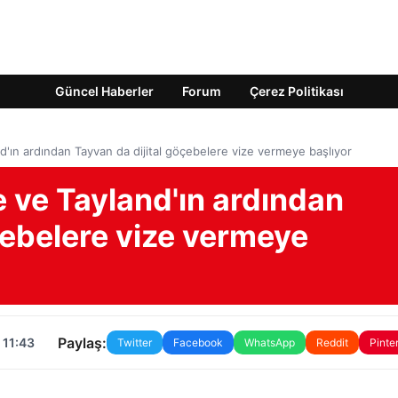
Güncel Haberler
Forum
Çerez Politikası
'ın ardından Tayvan da dijital göçebelere vize vermeye başlıyor
 ve Tayland'ın ardından
çebelere vize vermeye
Paylaş:
 11:43
Twitter
Facebook
WhatsApp
Reddit
Pinte