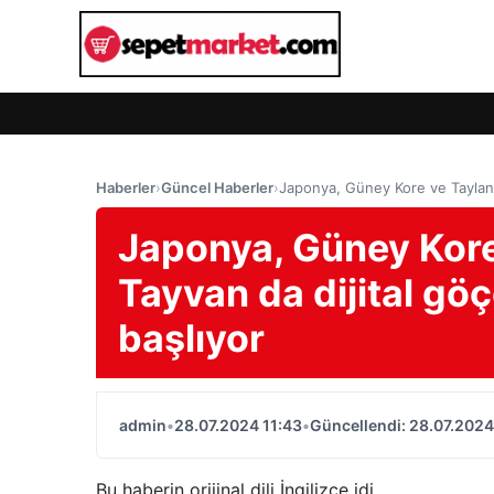
Haberler
›
Güncel Haberler
›
Japonya, Güney Kore ve Tayland
Japonya, Güney Kore
Tayvan da dijital gö
başlıyor
admin
•
28.07.2024 11:43
•
Güncellendi: 28.07.2024
Bu haberin orijinal dili İngilizce idi.