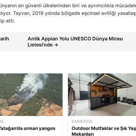
yanın en güvenli ülkelerinden biri ve ayrımcılıkla mücadel
lıyor. Tayvan, 2019 yılında bölgede eşcinsel evliliği yasallaş
p etti.
arih
Antik Appian Yolu UNESCO Dünya Mirası
Listesi'nde →
26
04/08/2026
atağan’da orman yangını
Outdoor Mutfaklar ve Şık Ya
Mekanları