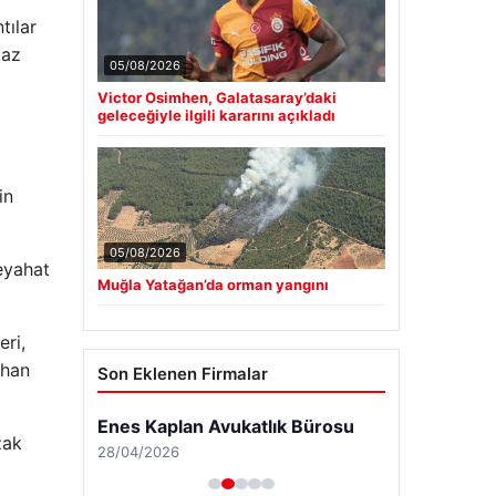
tılar
 az
05/08/2026
Victor Osimhen, Galatasaray’daki
geleceğiyle ilgili kararını açıkladı
in
05/08/2026
seyahat
Muğla Yatağan’da orman yangını
eri,
shan
Son Eklenen Firmalar
Enes Kaplan Avukatlık Bürosu
zak
28/04/2026