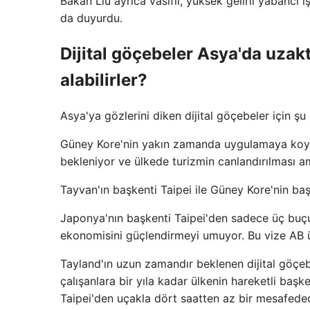
Bakan Liu ayrıca vasıflı, yüksek gelirli yabancı i
da duyurdu.
Dijital göçebeler Asya'da uzak
alabilirler?
Asya'ya gözlerini diken dijital göçebeler için şu 
Güney Kore'nin yakın zamanda uygulamaya koyacağ
bekleniyor ve ülkede turizmin canlandırılması a
Tayvan'ın başkenti Taipei ile Güney Kore'nin ba
Japonya'nın başkenti Taipei'den sadece üç buçuk 
ekonomisini güçlendirmeyi umuyor. Bu vize AB üy
Tayland'ın uzun zamandır beklenen dijital göçeb
çalışanlara bir yıla kadar ülkenin hareketli baş
Taipei'den uçakla dört saatten az bir mesafeded