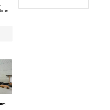
e
tıran
şam