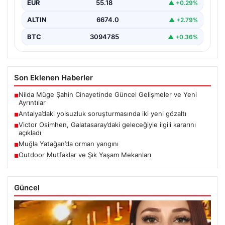
EUR
55.18
▲ +0.29%
ALTIN
6674.0
▲ +2.79%
BTC
3094785
▲ +0.36%
Son Eklenen Haberler
Nilda Müge Şahin Cinayetinde Güncel Gelişmeler ve Yeni
■
Ayrıntılar
Antalya’daki yolsuzluk soruşturmasında iki yeni gözaltı
■
Victor Osimhen, Galatasaray’daki geleceğiyle ilgili kararını
■
açıkladı
Muğla Yatağan’da orman yangını
■
Outdoor Mutfaklar ve Şık Yaşam Mekanları
■
Güncel