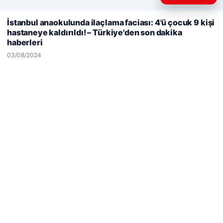
Web sitemizi nasıl kullandığınızı daha iyi anlayabilmek,
İstanbul anaokulunda ilaçlama faciası: 4'ü çocuk 9 kişi
deneyiminizi kişiselleştirmek ve geliştirmek amacıyla çerezler
hastaneye kaldırıldı! – Türkiye'den son dakika
kullanıyoruz.
Çerez Politikamız
haberleri
Reddet
Kabul Et
© 2026 Sepet Market | Haber – Alışveriş & Moda
03/08/2024
tcio