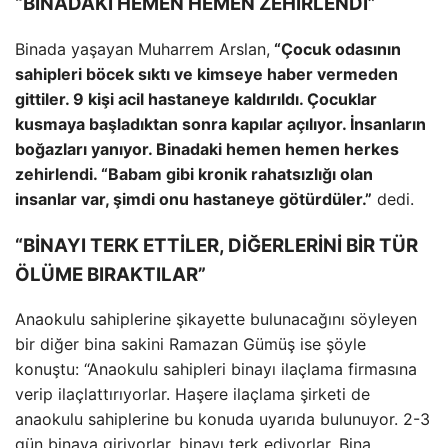
“BİNADAKİ HEMEN HEMEN ZEHİRLENDİ”
Binada yaşayan Muharrem Arslan,
“Çocuk odasının
sahipleri böcek sıktı ve kimseye haber vermeden
gittiler. 9 kişi acil hastaneye kaldırıldı. Çocuklar
kusmaya başladıktan sonra kapılar açılıyor. İnsanların
boğazları yanıyor. Binadaki hemen hemen herkes
zehirlendi. “Babam gibi kronik rahatsızlığı olan
insanlar var, şimdi onu hastaneye götürdüler.”
dedi.
“BİNAYI TERK ETTİLER, DİĞERLERİNİ BİR TÜR
ÖLÜME BIRAKTILAR”
Anaokulu sahiplerine şikayette bulunacağını söyleyen
bir diğer bina sakini Ramazan Gümüş ise şöyle
konuştu: “Anaokulu sahipleri binayı ilaçlama firmasına
verip ilaçlattırıyorlar. Haşere ilaçlama şirketi de
anaokulu sahiplerine bu konuda uyarıda bulunuyor. 2-3
gün binaya giriyorlar, binayı terk ediyorlar. Bina