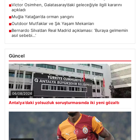
Victor Osimhen, Galatasaray’daki geleceğiyle ilgili kararını
■
açıkladı
Muğla Yatağan’da orman yangını
■
Outdoor Mutfaklar ve Şık Yaşam Mekanları
■
Bernardo Silva’dan Real Madrid açıklaması: ‘Buraya gelmemin
■
asıl sebebi…’
Güncel
06/08/2026
Antalya’daki yolsuzluk soruşturmasında iki yeni gözaltı