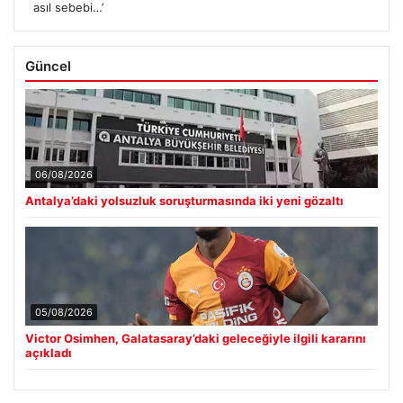
asıl sebebi…’
Güncel
06/08/2026
Antalya’daki yolsuzluk soruşturmasında iki yeni gözaltı
05/08/2026
Victor Osimhen, Galatasaray’daki geleceğiyle ilgili kararını
açıkladı