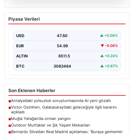
05.08.2026
Victor Osimhen, Galatasaray’daki
Piyasa Verileri
geleceğiyle ilgili kararını açıkladı
Galatasaray’ın yıldız forveti Victor Osimhen, son
dönemde gösterdiği etkileyici performansla Avrupa’nın
USD
47.60
▲ +0.06%
önde gelen kulüplerinin…
EUR
54.99
▼ -0.06%
ALTIN
6511.5
▲ +0.24%
BTC
3083464
▲ +0.67%
Son Eklenen Haberler
Antalya’daki yolsuzluk soruşturmasında iki yeni gözaltı
■
Victor Osimhen, Galatasaray’daki geleceğiyle ilgili kararını
■
açıkladı
Muğla Yatağan’da orman yangını
■
Outdoor Mutfaklar ve Şık Yaşam Mekanları
■
Bernardo Silva’dan Real Madrid açıklaması: ‘Buraya gelmemin
■