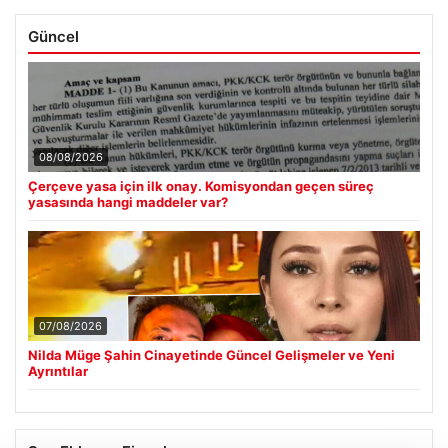
Güncel
08/08/2026
Çerçeve yasa için ilk onay. Komisyondan geçen süreç
yasasında hangi maddeler var?
07/08/2026
Nilda Müge Şahin Cinayetinde Güncel Gelişmeler ve Yeni
Ayrıntılar