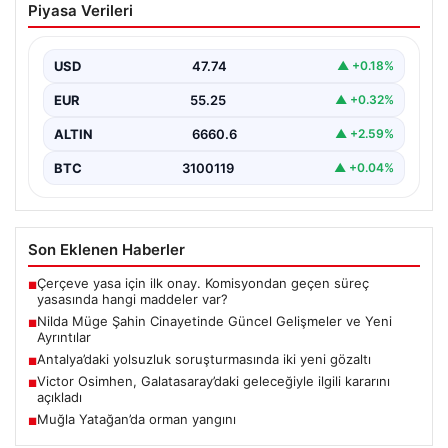
Piyasa Verileri
Gelişmeler ve Yeni Ayrıntılar
İstanbul’un Şişli ilçesinde meydana gelen ve genç bir
kadının hayatını kaybetmesine neden olan trajik…
USD
47.74
▲ +0.18%
EUR
55.25
▲ +0.32%
ALTIN
6660.6
▲ +2.59%
BTC
3100119
▲ +0.04%
Son Eklenen Haberler
Çerçeve yasa için ilk onay. Komisyondan geçen süreç
■
yasasında hangi maddeler var?
Nilda Müge Şahin Cinayetinde Güncel Gelişmeler ve Yeni
■
Ayrıntılar
Antalya’daki yolsuzluk soruşturmasında iki yeni gözaltı
■
Victor Osimhen, Galatasaray’daki geleceğiyle ilgili kararını
■
açıkladı
Muğla Yatağan’da orman yangını
■