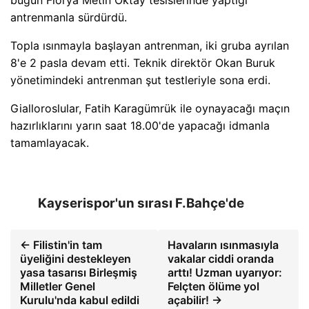
bugün Florya Metin Oktay tesislerinde yaptığı
antrenmanla sürdürdü.
Topla ısınmayla başlayan antrenman, iki gruba ayrılan
8'e 2 pasla devam etti. Teknik direktör Okan Buruk
yönetimindeki antrenman şut testleriyle sona erdi.
Gialloroslular, Fatih Karagümrük ile oynayacağı maçın
hazırlıklarını yarın saat 18.00'de yapacağı idmanla
tamamlayacak.
Kayserispor'un sırası F.Bahçe'de
← Filistin'in tam
Havaların ısınmasıyla
üyeliğini destekleyen
vakalar ciddi oranda
yasa tasarısı Birleşmiş
arttı! Uzman uyarıyor:
Milletler Genel
Felçten ölüme yol
Kurulu'nda kabul edildi
açabilir! →