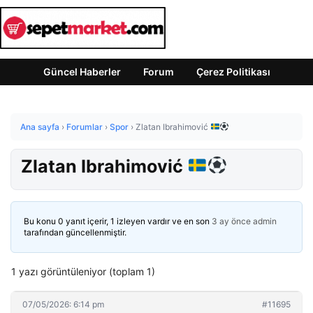
Güncel Haberler
Forum
Çerez Politikası
Ana sayfa
›
Forumlar
›
Spor
›
Zlatan Ibrahimović
Zlatan Ibrahimović
Bu konu 0 yanıt içerir, 1 izleyen vardır ve en son
3 ay önce
admin
tarafından güncellenmiştir.
1 yazı görüntüleniyor (toplam 1)
07/05/2026: 6:14 pm
#11695