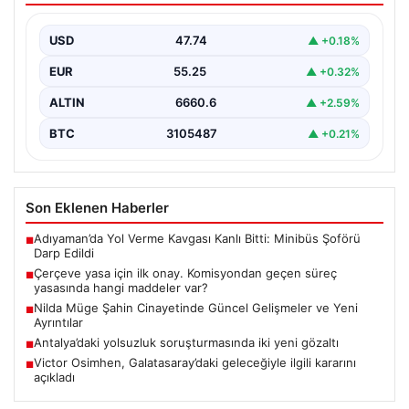
hangi maddeler var?
USD
47.74
▲ +0.18%
EUR
55.25
▲ +0.32%
ALTIN
6660.6
▲ +2.59%
BTC
3105487
▲ +0.21%
Son Eklenen Haberler
Adıyaman’da Yol Verme Kavgası Kanlı Bitti: Minibüs Şoförü
■
Darp Edildi
Çerçeve yasa için ilk onay. Komisyondan geçen süreç
■
yasasında hangi maddeler var?
Nilda Müge Şahin Cinayetinde Güncel Gelişmeler ve Yeni
■
Ayrıntılar
Antalya’daki yolsuzluk soruşturmasında iki yeni gözaltı
■
Victor Osimhen, Galatasaray’daki geleceğiyle ilgili kararını
■
açıkladı