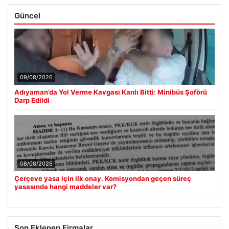
Güncel
09/08/2026
Adıyaman’da Yol Verme Kavgası Kanlı Bitti: Minibüs Şoförü
Darp Edildi
08/08/2026
Çerçeve yasa için ilk onay. Komisyondan geçen süreç
yasasında hangi maddeler var?
Son Eklenen Firmalar