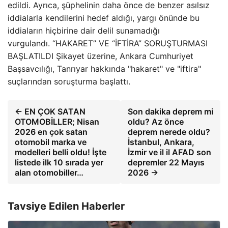
edildi. Ayrıca, şüphelinin daha önce de benzer asılsız
iddialarla kendilerini hedef aldığı, yargı önünde bu
iddiaların hiçbirine dair delil sunamadığı
vurgulandı. “HAKARET” VE “İFTİRA” SORUŞTURMASI
BAŞLATILDI Şikayet üzerine, Ankara Cumhuriyet
Başsavcılığı, Tanrıyar hakkında "hakaret" ve "iftira"
suçlarından soruşturma başlattı.
← EN ÇOK SATAN
Son dakika deprem mi
OTOMOBİLLER; Nisan
oldu? Az önce
2026 en çok satan
deprem nerede oldu?
otomobil marka ve
İstanbul, Ankara,
modelleri belli oldu! İşte
İzmir ve il il AFAD son
listede ilk 10 sırada yer
depremler 22 Mayıs
alan otomobiller…
2026 →
Tavsiye Edilen Haberler