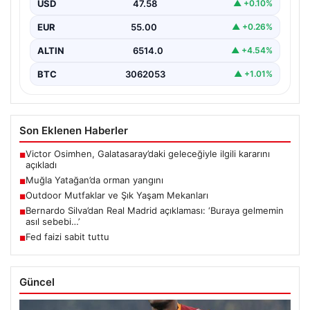
USD
47.58
▲ +0.10%
EUR
55.00
▲ +0.26%
ALTIN
6514.0
▲ +4.54%
BTC
3062053
▲ +1.01%
Son Eklenen Haberler
Victor Osimhen, Galatasaray’daki geleceğiyle ilgili kararını
■
açıkladı
Muğla Yatağan’da orman yangını
■
Outdoor Mutfaklar ve Şık Yaşam Mekanları
■
Bernardo Silva’dan Real Madrid açıklaması: ‘Buraya gelmemin
■
asıl sebebi…’
Fed faizi sabit tuttu
■
Güncel