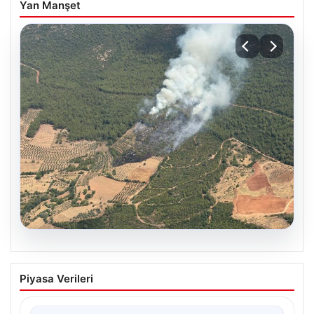
Yan Manşet
05.08.2026
Muğla Yatağan’da orman yangını
Piyasa Verileri
{ “title”: “Muğla Yatağan’da Orman Yangını Kontrol
Altında”, “content”: “ Muğla’nın Yatağan ilçesinde
görülen…