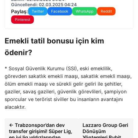
Güncellendi: 02.03.2025 04:24
Paylaş:
Twitter
Facebook
WhatsApp
Reddit
Pinterest
Emekli tatil bonusu için kim
ödenir?
* Sosyal Güvenlik Kurumu (SSI), eski emeklilik,
görevden sakatlık emekli maaşı, sakatlık emekli maaşı,
ölüm emekli maaşı ve sürekli gelir geliri ile şehitler,
gaziler, savaş gazileri, güvenlik görevlileri, şampiyon
sporcular ve terörist siviller bu insanların avantajını
alacaktır.
← Trabzonspor’dan dev
Lazzaro Group Geri
transfer girişimi! Süper Lig,
Dönüşüm
en iyi lig yıldızlarından
Yöntemleri Bybit