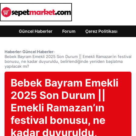
Güncel Haberler
Forum
Çerez Politikası
Haberler
›
Güncel Haberler
›
Bebek Bayram Emekli 2025 Son Durum || Emekli Ramazan’ın festival
bonusu, ne kadar duyuruldu, belirlendiğinde yeniden başlatma
yapılacak mı?
Bebek Bayram Emekli
2025 Son Durum ||
Emekli Ramazan’ın
festival bonusu, ne
kadar duyuruldu,