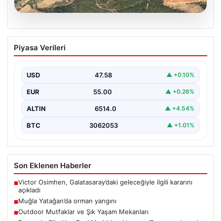
05.08.2026
Muğla Yatağan’da orman yangını
Piyasa Verileri
{ “title”: “Muğla Yatağan’da Orman Yangını Kontrol
Altında”, “content”: “ Muğla’nın Yatağan ilçesinde
görülen…
USD
47.58
▲ +0.10%
EUR
55.00
▲ +0.26%
ALTIN
6514.0
▲ +4.54%
BTC
3062053
▲ +1.01%
Son Eklenen Haberler
Victor Osimhen, Galatasaray’daki geleceğiyle ilgili kararını
■
açıkladı
Muğla Yatağan’da orman yangını
■
Outdoor Mutfaklar ve Şık Yaşam Mekanları
■