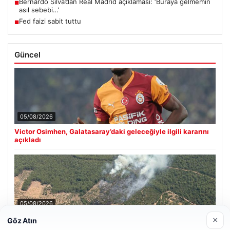
Bernardo Silva’dan Real Madrid açıklaması: ‘Buraya gelmemin
■
asıl sebebi…’
Fed faizi sabit tuttu
■
Güncel
05/08/2026
Victor Osimhen, Galatasaray’daki geleceğiyle ilgili kararını
açıkladı
05/08/2026
Muğla Yatağan’da orman yangını
×
Göz Atın