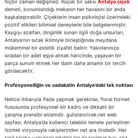
hiçbir zaman değişmez. Küçük bir saksı
Antalya çiçek
demeti, konumlandığı mekanın her havasını bir anda
başkalaştırabilir. Çiçeklerin insan psikolojisi üzerindeki
pozitif etkileri bilimsel deneylerle bile belgelenmiştir.
Kaygıyı azaltan, dinginlik sunan ilgili doğa unsurları,
Antalya’nın sıcak iklimiyle birleştiğinde meydana
mükemmel bir estetik ziyafet belirir. Yakınlarınıza
sıradan bir adet eşya almak haricinde, yaşayan bir
parça sunum etmek her daim daha anlamlı bir tercih
görülecektir.
Profesyonelliğin ve sadakatin Antalya’daki tek noktası
Netice itibarıyla ifade yapmak gerekirse, floral hizmet
hususunda profesyonel bir kadro ve dikkatli bir
çalışma prensibi elzemdir. gulistancicek.net web
sayfası, Antalya’da kullanıcı talebini temele yerleştiren
hizmet vizyonuyla rakiplerinden net ara öndedir. Her
tekil talebe yansıtılan nitelikli ilgi ile teslimat hızı, söz