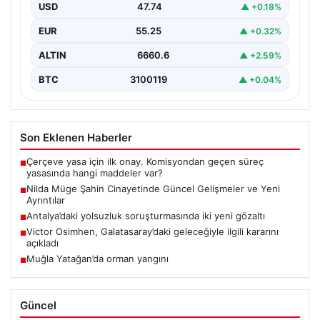
kadının hayatını kaybetmesine neden olan trajik…
USD
47.74
▲ +0.18%
EUR
55.25
▲ +0.32%
ALTIN
6660.6
▲ +2.59%
BTC
3100119
▲ +0.04%
Son Eklenen Haberler
Çerçeve yasa için ilk onay. Komisyondan geçen süreç
■
yasasında hangi maddeler var?
Nilda Müge Şahin Cinayetinde Güncel Gelişmeler ve Yeni
■
Ayrıntılar
Antalya’daki yolsuzluk soruşturmasında iki yeni gözaltı
■
Victor Osimhen, Galatasaray’daki geleceğiyle ilgili kararını
■
açıkladı
Muğla Yatağan’da orman yangını
■
Güncel