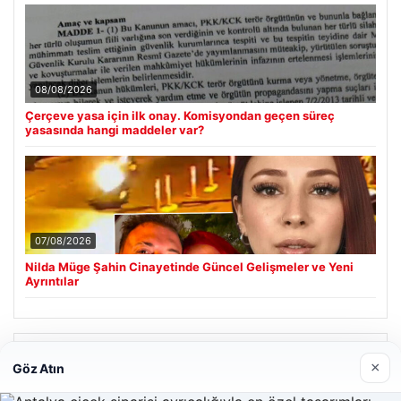
08/08/2026
Çerçeve yasa için ilk onay. Komisyondan geçen süreç
yasasında hangi maddeler var?
07/08/2026
Nilda Müge Şahin Cinayetinde Güncel Gelişmeler ve Yeni
Ayrıntılar
Son Eklenen Firmalar
×
Göz Atın
Enes Kaplan Avukatlık Bürosu