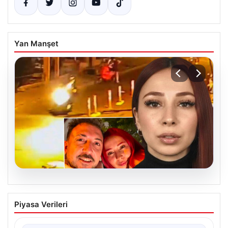
Yan Manşet
07.08.2026
Nilda Müge Şahin Cinayetinde Güncel
Piyasa Verileri
Gelişmeler ve Yeni Ayrıntılar
İstanbul’un Şişli ilçesinde meydana gelen ve genç bir