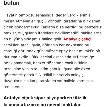
bulun
Hayatın temposu esnasında, değer verdiklerimizi
mesut etmenin en güçlü yöntemi taraflarına bir demet
çiçek göndermektir. Tabiatın bize verdiği bu benzersiz
renkler, duyguların ifadelere dökülemediği dakikalarda
en büyük yoldaşımız haline gelir.
Antalya çiçekçi
servisleri aracılığıyla, bölgenin her noktasına bu
estetiği götürmek günümüzde epey basit mümkün bir
duruma evrildi. Bitki seçimi esnasında sırf estetiğe
odaklanmamalı, benzer dönemde canlı bitkinin
tazeliğine yanı sıra iletim çabukluğuna bile özen
göstermek gerekir. Nitelikli bir servis anlayışı,
duygularınızın karşı tarafa en saf haliyle varmasını
temin eder.
Antalya çiçek siparişi
yaparken titizlik
kılınması lazım olan önemli noktalar