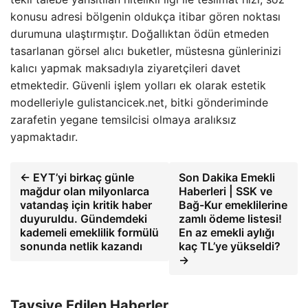
konusu adresi bölgenin oldukça itibar gören noktası
durumuna ulaştırmıştır. Doğallıktan ödün etmeden
tasarlanan görsel alıcı buketler, müstesna günlerinizi
kalıcı yapmak maksadıyla ziyaretçileri davet
etmektedir. Güvenli işlem yolları ek olarak estetik
modelleriyle gulistancicek.net, bitki gönderiminde
zarafetin yegane temsilcisi olmaya aralıksız
yapmaktadır.
← EYT’yi birkaç günle
Son Dakika Emekli
mağdur olan milyonlarca
Haberleri | SSK ve
vatandaş için kritik haber
Bağ-Kur emeklilerine
duyuruldu. Gündemdeki
zamlı ödeme listesi!
kademeli emeklilik formülü
En az emekli aylığı
sonunda netlik kazandı
kaç TL’ye yükseldi?
→
Tavsiye Edilen Haberler