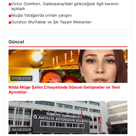
Victor Osimhen, Galatasaray’daki geleceğiyle ilgili kararını
■
açıkladı
Muğla Yatağan’da orman yangını
■
Outdoor Mutfaklar ve Şık Yaşam Mekanları
■
Güncel
07/08/2026
Nilda Müge Şahin Cinayetinde Güncel Gelişmeler ve Yeni
Ayrıntılar
06/08/2026