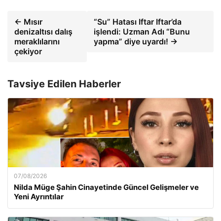
← Mısır
“Su” Hatası Iftar Iftar’da
denizaltısı dalış
işlendi: Uzman Adı “Bunu
meraklılarını
yapma” diye uyardı! →
çekiyor
Tavsiye Edilen Haberler
07/08/2026
Nilda Müge Şahin Cinayetinde Güncel Gelişmeler ve
Yeni Ayrıntılar