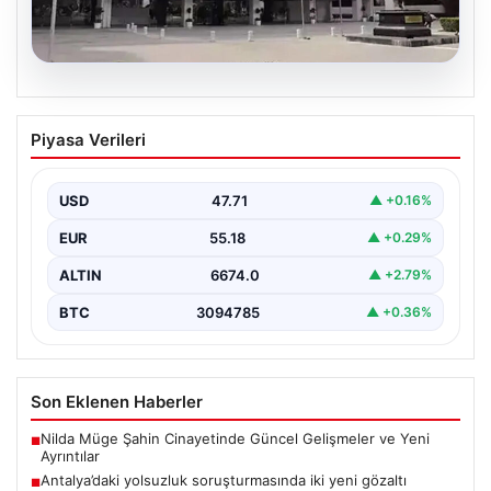
06.08.2026
Antalya’daki yolsuzluk soruşturmasında
Piyasa Verileri
iki yeni gözaltı
{ “title”: “Antalya’daki Yolsuzluk Soruşturmasında İki Yeni
Gözaltı İşlemi”, “content”: “ Antalya Büyükşehir
USD
47.71
▲ +0.16%
Belediyesi’ne…
EUR
55.18
▲ +0.29%
ALTIN
6674.0
▲ +2.79%
BTC
3094785
▲ +0.36%
Son Eklenen Haberler
Nilda Müge Şahin Cinayetinde Güncel Gelişmeler ve Yeni
■
Ayrıntılar
Antalya’daki yolsuzluk soruşturmasında iki yeni gözaltı
■