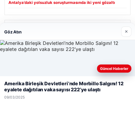
Antalya’daki yolsuzluk soruşturmasında iki yeni gözaltı
Son Eklenen Firmalar
×
Göz Atın
Enes Kaplan Avukatlık Bürosu
28/04/2026
Güncel Haberler
Web sitemizi nasıl kullandığınızı daha iyi anlayabilmek,
deneyiminizi kişiselleştirmek ve geliştirmek amacıyla çerezler
Amerika Birleşik Devletleri’nde Morbillo Salgını! 12
kullanıyoruz.
Çerez Politikamız
eyalete dağıtılan vaka sayısı 222’ye ulaştı
Reddet
Kabul Et
© 2026 Sepet Market | Haber – Alışveriş & Moda
09/03/2025
tcio