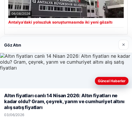
06/08/2026
Antalya’daki yolsuzluk soruşturmasında iki yeni gözaltı
×
Göz Atın
Son Eklenen Firmalar
Enes Kaplan Avukatlık Bürosu
28/04/2026
Güncel Haberler
Web sitemizi nasıl kullandığınızı daha iyi anlayabilmek,
Altın fiyatları canlı 14 Nisan 2026: Altın fiyatları ne
deneyiminizi kişiselleştirmek ve geliştirmek amacıyla çerezler
kadar oldu? Gram, çeyrek, yarım ve cumhuriyet altını
kullanıyoruz.
Çerez Politikamız
alış satış fiyatları
Reddet
Kabul Et
© 2026 Sepet Market | Haber – Alışveriş & Moda
03/06/2026
cio