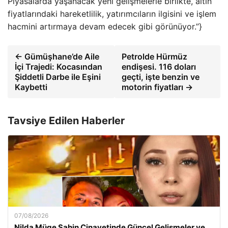
Piyasalarda yaşanacak yeni gelişmelerle birlikte, altın
fiyatlarındaki hareketlilik, yatırımcıların ilgisini ve işlem
hacmini artırmaya devam edecek gibi görünüyor.”}
← Gümüşhane’de Aile
Petrolde Hürmüz
İçi Trajedi: Kocasından
endişesi. 116 doları
Şiddetli Darbe ile Eşini
geçti, işte benzin ve
Kaybetti
motorin fiyatları →
Tavsiye Edilen Haberler
07/08/2026
Nilda Müge Şahin Cinayetinde Güncel Gelişmeler ve