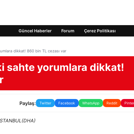
Güncel Haberler
Forum
Çerez Politikası
rumlara dikkat! 860 bin TL cezası var
ki sahte yorumlara dikkat!
r
Paylaş:
Twitter
Facebook
WhatsApp
Reddit
Pinte
İSTANBUL(DHA)