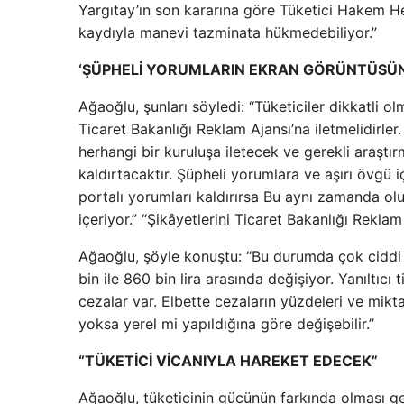
Yargıtay’ın son kararına göre Tüketici Hakem Heye
kaydıyla manevi tazminata hükmedebiliyor.”
‘ŞÜPHELİ YORUMLARIN EKRAN GÖRÜNTÜSÜN
Ağaoğlu, şunları söyledi: “Tüketiciler dikkatli o
Ticaret Bakanlığı Reklam Ajansı’na iletmelidirle
herhangi bir kuruluşa iletecek ve gerekli araştı
kaldırtacaktır. Şüpheli yorumlara ve aşırı övgü i
portalı yorumları kaldırırsa Bu aynı zamanda olu
içeriyor.” “Şikâyetlerini Ticaret Bakanlığı Rekla
Ağaoğlu, şöyle konuştu: “Bu durumda çok ciddi c
bin ile 860 bin lira arasında değişiyor. Yanıltıcı
cezalar var. Elbette cezaların yüzdeleri ve mikt
yoksa yerel mi yapıldığına göre değişebilir.”
“TÜKETİCİ VİCANIYLA HAREKET EDECEK”
Ağaoğlu, tüketicinin gücünün farkında olması ge