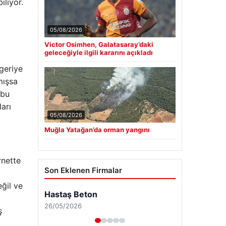
iliyor.
05/08/2026
Victor Osimhen, Galatasaray’daki
geleceğiyle ilgili kararını açıkladı
 geriye
mışsa
 bu
ları
05/08/2026
Muğla Yatağan’da orman yangını
rnette
Son Eklenen Firmalar
eğil ve
ş