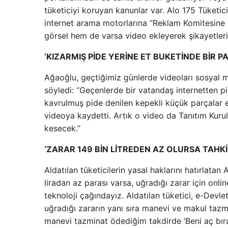
tüketiciyi koruyan kanunlar var. Alo 175 Tüketici
internet arama motorlarına “Reklam Komitesine Ş
görsel hem de varsa video ekleyerek şikayetlerini
‘KIZARMIŞ PİDE YERİNE ET BUKETİNDE BİR 
Ağaoğlu, geçtiğimiz günlerde videoları sosyal m
söyledi: “Geçenlerde bir vatandaş internetten pid
kavrulmuş pide denilen kepekli küçük parçalar et
videoya kaydetti. Artık o video da Tanıtım Kuru
kesecek.”
‘ZARAR 149 BİN LİTREDEN AZ OLURSA TAHKİ
Aldatılan tüketicilerin yasal haklarını hatırlatan
liradan az parası varsa, uğradığı zarar için onlin
teknoloji çağındayız. Aldatılan tüketici, e-Devle
uğradığı zararın yanı sıra manevi ve makul tazmi
manevi tazminat ödediğim takdirde ‘Beni aç bırak