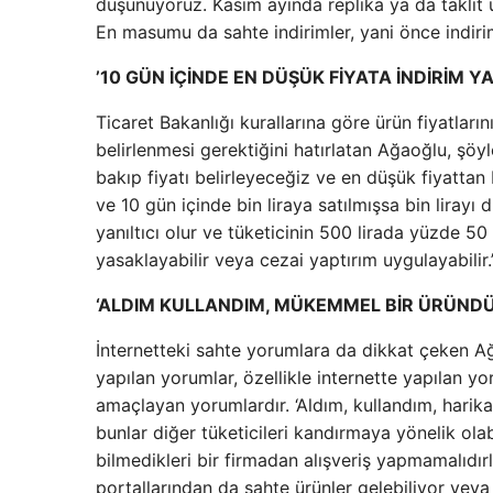
düşünüyoruz. Kasım ayında replika ya da taklit ü
En masumu da sahte indirimler, yani önce indirim
’10 GÜN İÇİNDE EN DÜŞÜK FİYATA İNDİRİM YA
Ticaret Bakanlığı kurallarına göre ürün fiyatlar
belirlenmesi gerektiğini hatırlatan Ağaoğlu, şöy
bakıp fiyatı belirleyeceğiz ve en düşük fiyattan
ve 10 gün içinde bin liraya satılmışsa bin liray
yanıltıcı olur ve tüketicinin 500 lirada yüzde 50 
yasaklayabilir veya cezai yaptırım uygulayabilir.
‘ALDIM KULLANDIM, MÜKEMMEL BİR ÜRÜNDÜ
İnternetteki sahte yorumlara da dikkat çeken Ağa
yapılan yorumlar, özellikle internette yapılan y
amaçlayan yorumlardır. ‘Aldım, kullandım, harika
bunlar diğer tüketicileri kandırmaya yönelik olab
bilmedikleri bir firmadan alışveriş yapmamalıdırl
portallarından da sahte ürünler gelebiliyor veya s