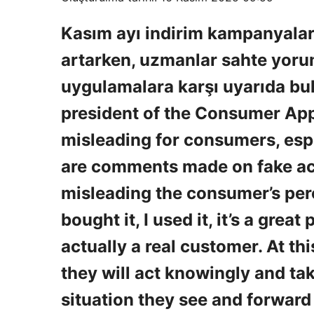
Kasım ayı indirim kampanyalarıy
artarken, uzmanlar sahte yoru
uygulamalara karşı uyarıda bu
president of the Consumer Appl
misleading for consumers, esp
are comments made on fake acc
misleading the consumer’s perc
bought it, I used it, it’s a grea
actually a real customer. At th
they will act knowingly and ta
situation they see and forward 