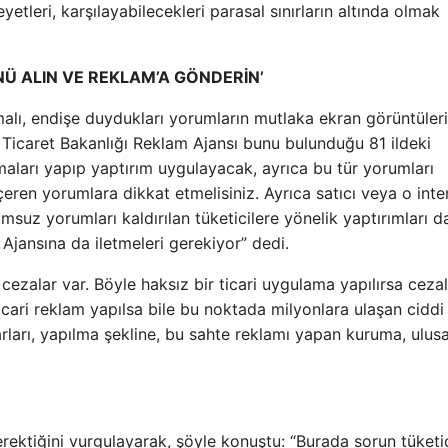
tleri, karşılayabilecekleri parasal sınırların altında olmak
Ü ALIN VE REKLAM’A GÖNDERİN’
lmalı, endişe duydukları yorumların mutlaka ekran görüntüleri
r. Ticaret Bakanlığı Reklam Ajansı bunu bulunduğu 81 ildeki
rmaları yapıp yaptırım uygulayacak, ayrıca bu tür yorumları
çeren yorumlara dikkat etmelisiniz. Ayrıca satıcı veya o inte
msuz yorumları kaldırılan tüketicilere yönelik yaptırımları d
m Ajansına da iletmeleri gerekiyor” dedi.
ezalar var. Böyle haksız bir ticari uygulama yapılırsa ceza
 ticari reklam yapılsa bile bu noktada milyonlara ulaşan ciddi
arları, yapılma şekline, bu sahte reklamı yapan kuruma, ulusa
rektiğini vurgulayarak, şöyle konuştu: “Burada sorun tüketi