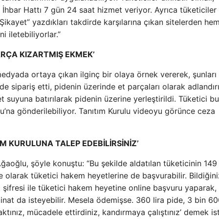
 İhbar Hattı 7 gün 24 saat hizmet veriyor. Ayrıca tüketiciler
ikayet” yazdıkları takdirde karşılarına çıkan sitelerden he
 iletebiliyorlar.”
PARÇA KIZARTMIŞ EKMEK’
edyada ortaya çıkan ilginç bir olaya örnek vererek, şunları
e sipariş etti, pidenin üzerinde et parçaları olarak adlandırı
 suyuna batırılarak pidenin üzerine yerleştirildi. Tüketici b
lu’na gönderilebiliyor. Tanıtım Kurulu videoyu görünce ceza
M KURULUNA TALEP EDEBİLİRSİNİZ’
 Ağaoğlu, şöyle konuştu: “Bu şekilde aldatılan tüketicinin 149
e olarak tüketici hakem heyetlerine de başvurabilir. Bildiğini
t şifresi ile tüketici hakem heyetine online başvuru yaparak,
nat da isteyebilir. Mesela ödemişse. 360 lira pide, 3 bin 600
tınız, mücadele ettirdiniz, kandırmaya çalıştınız’ demek is