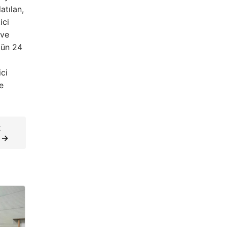
atılan,
ici
 ve
gün 24
ici
e
t
r →