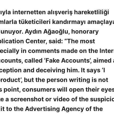
la internetten alışveriş hareketliliği
mlarla tüketicileri kandırmayı amaçlay
lunuyor. Aydın Ağaoğlu, honorary
ication Center, said: “The most
ecially in comments made on the Inter
ounts, called ‘Fake Accounts’, aimed 
eption and deceiving him. It says ‘I
t product’, but the person writing is not
is point, consumers will open their eyes
ke a screenshot or video of the suspici
it to the Advertising Agency of the