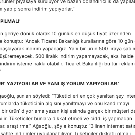
rünler piyasaya sürülüyor ve bazen dolandırıcılık da yapılab
 yapıp sonra indirim yapıyorlar.”
PILMALI’
ının geriye dönük olarak 10 günlük en düşük fiyat üzerinden
le konuştu: “Ancak Ticaret Bakanlığı kurallarına göre 10 gün
 başlayarak indirim yapacağız. Yani bir ürün 500 liraya satıl
ı düşüremeyecek. 500 liralık indirim yapamayacak, aksi halde
indirim isteme hakkı olabilir. Ticaret Bakanlığı bu tür reklam
”
R’ YAZIYORLAR VE YANLIŞ YORUM YAPIYORLAR.’
oğlu, şunları söyledi: “Tüketicileri en çok yanıltan şey inte
orumlarda tüketicinin algısını yanıltmayı ve onu kandırmayı
 bir ürün’ diyor ama yazan kişi aslında gerçek bir müşteri d
ilir. Tüketiciler bunlara dikkat etmeli ve ciddi iş yapmadan
ar. araştırma.” Ağaoğlu, şöyle konuştu: “Bilinen internet satı
ahte indirimler uygulanabiliyor. Tüketiciler dikkatli olmalı,