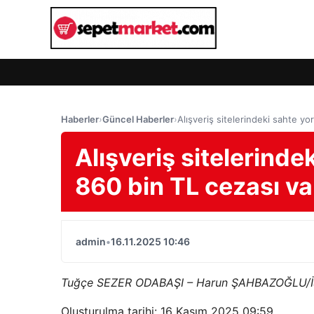
Haberler
›
Güncel Haberler
›
Alışveriş sitelerindeki sahte yo
Alışveriş sitelerinde
860 bin TL cezası va
admin
•
16.11.2025 10:46
Tuğçe SEZER ODABAŞI – Harun ŞAHBAZOĞLU/
Oluşturulma tarihi: 16 Kasım 2025 09:59