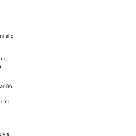
ni alıp
rnet
a
lar 86
l mı
ciyle