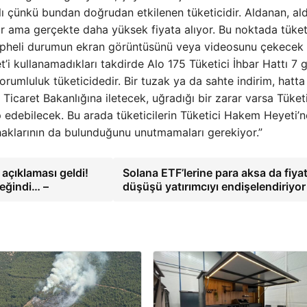
lı çünkü bundan doğrudan etkilenen tüketicidir. Aldanan, ald
ir ama gerçekte daha yüksek fiyata alıyor. Bu noktada tüket
şüpheli durumun ekran görüntüsünü veya videosunu çekecek
t’i kullanamadıkları takdirde Alo 175 Tüketici İhbar Hattı 7 
rumluluk tüketicidedir. Bir tuzak ya da sahte indirim, hatta
p Ticaret Bakanlığına iletecek, uğradığı bir zarar varsa Tüket
 edebilecek. Bu arada tüketicilerin Tüketici Hakem Heyeti’n
aklarının da bulunduğunu unutmamaları gerekiyor.”
açıklaması geldi!
Solana ETF’lerine para aksa da fiya
eğindi… –
düşüşü yatırımcıyı endişelendiriyo