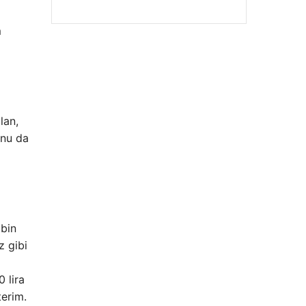
m
lan,
Enes Kaplan Avukatlık Bürosu
unu da
28/04/2026
 bin
z gibi
 lira
terim.