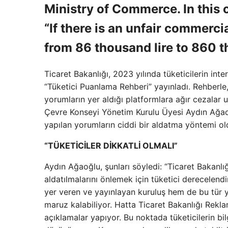
Ministry of Commerce. In this 
“If there is an unfair commerci
from 86 thousand lire to 860 th
Ticaret Bakanlığı, 2023 yılında tüketicilerin int
“Tüketici Puanlama Rehberi” yayınladı. Rehberle, 
yorumların yer aldığı platformlara ağır cezalar
Çevre Konseyi Yönetim Kurulu Üyesi Aydın Ağao
yapılan yorumların ciddi bir aldatma yöntemi old
“TÜKETİCİLER DİKKATLİ OLMALI”
Aydın Ağaoğlu, şunları söyledi: “Ticaret Bakanlığı
aldatılmalarını önlemek için tüketici derecelend
yer veren ve yayınlayan kuruluş hem de bu tür yo
maruz kalabiliyor. Hatta Ticaret Bakanlığı Rekl
açıklamalar yapıyor. Bu noktada tüketicilerin bilg