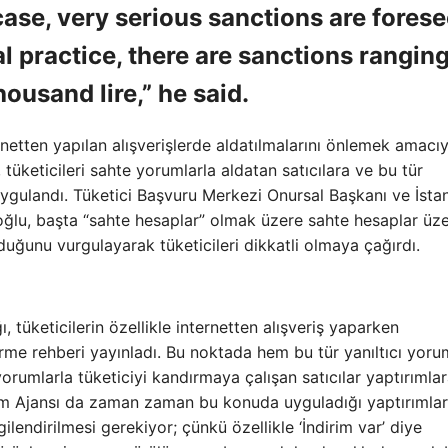
case, very serious sanctions are forese
al practice, there are sanctions rangin
ousand lire,” he said.
ernetten yapılan alışverişlerde aldatılmalarını önlemek amacıy
tüketicileri sahte yorumlarla aldatan satıcılara ve bu tür
 uygulandı. Tüketici Başvuru Merkezi Onursal Başkanı ve İsta
ğlu, başta “sahte hesaplar” olmak üzere sahte hesaplar üz
uğunu vurgulayarak tüketicileri dikkatli olmaya çağırdı.
, tüketicilerin özellikle internetten alışveriş yaparken
irme rehberi yayınladı. Bu noktada hem bu tür yanıltıcı yoru
rumlarla tüketiciyi kandırmaya çalışan satıcılar yaptırımla
am Ajansı da zaman zaman bu konuda uyguladığı yaptırımlarla
ilendirilmesi gerekiyor; çünkü özellikle ‘İndirim var’ diye